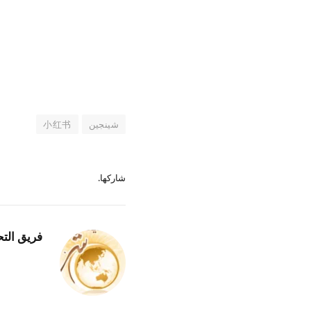
شينجين
小红书
شاركها.
فريق التح