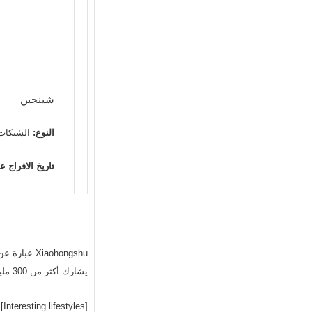
شينجين
النوع:
الشبكات 
تاريخ الافراج عن
iaohongshu
يشارك أكثر من 300 مليون مستخدم كل شهر تجارب حياتهم.
[s