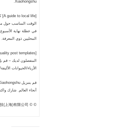
Xiaohongshu.
الوقت المناسب حول موض
في عطلة نهاية الأسبوع…
المحليين ذوي المعرفة.
الأزياء/الحيوانات الألي
أنحاء العالم. شارك واكتشف ج
© © 行吟信息科技(上海)有限公司