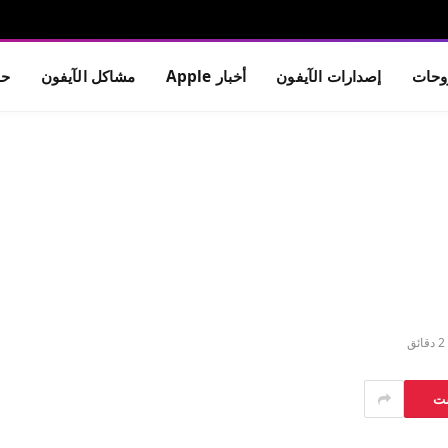
حات
إصدارات الآيفون
أخبار Apple
مشاكل الآيفون
حم
2 دقائق
ست