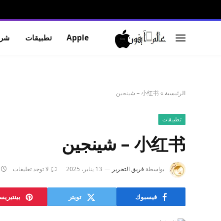
Apple
تطبيقات
شرو
الرئيسية
»
小红书 – شينجين
تطبيقات
小红书 – شينجين
بواسطة
فريق التحرير
13 يناير، 2025
لا توجد تعليقات
فيسبوك
تويتر
بينتيري