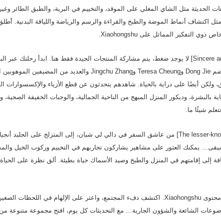
هات الحديثة مثل الشاي المغلي على الموقد، والتخييم في البرية، والطبق الطائر وغي
مثل اكتشاف أنماط الموضة والطبخ والقراءة والرسم والرياضة واللياقة البدنية. أطلق
ي التفكير المماثل على Xiaohongshu.
[Sincere and useful livestreams] لا يوجد ضغط، يتم مشاركة المنتجات الجيدة فقط هنا. ابدأ رحلتك 
Xiaohongshu – حيث يضم Dong Jie وTeresa Cheung وJingchu Zhang والعديد م
 ولكن أيضًا على دراية بالحياة. شاهدهم يتحدثون عن قطع الأزياء والإكسسوارات ال
ية بالبشرة، وديكور المنزل المبهج من الناحية الجمالية، والوجبات الخفيفة الصحية، 
لم شيئًا ما.
[The lesser-known side of celebrities] من عاشق السفر في دالي لي شيان، إلى المتزلج على الجليد 
سيقى… يمكنك العثور على مشاهير يشاركون تجاربهم في التخييم وركوب الخيل وال
افة إلى إقامتهم في المنزل والطبخ وصيد الأسماك حياة بطيئة. ألق نظرة على الحياة 
[Popular picks] أفضل محتوى Xiaohongshu. اكتشف دفء المجتمع، واعثر على الإلهام في اللحظا
عات الشائعة والشؤون الجارية… مع التحديثات كل يوم، افتح مجموعة متنوعة من 