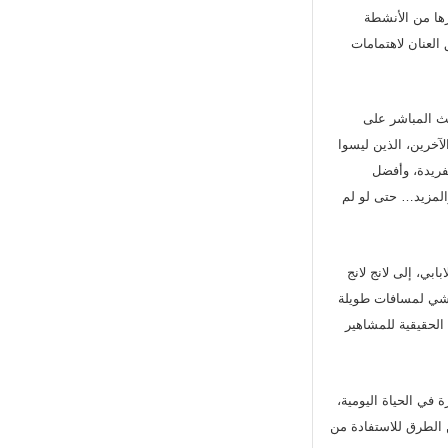
رها من الأنشطة
 العنان لاهتمامات
عبر البث المباشر على
ن المضيفين الموهوبين الآخرين، الذين ليسوا
فريدة، وأفضل
والمزيد… حتى لو لم
أنجيلابابي، إلى لانج لانج
مشي لمسافات طويلة
الحقيقية للمشاهير
ت الصغيرة في الحياة اليومية،
الطرق للاستفادة من