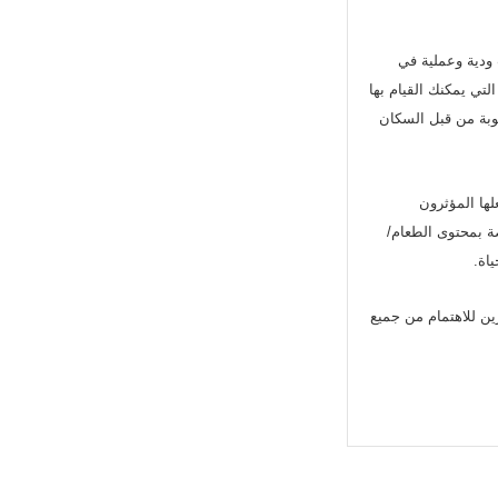
السكان المحليون تجاربهم بنشاط، تقدم Xiaohongshu معلومات ودية وعملية في
ي يمكنك القيام بها
توبة من قبل السكان
 يفعلها المؤثرون
الب Xiaohongshu! جرّب القوالب الخاصة بمحتوى الطعام/
اة.
مثيرين للاهتمام من جميع