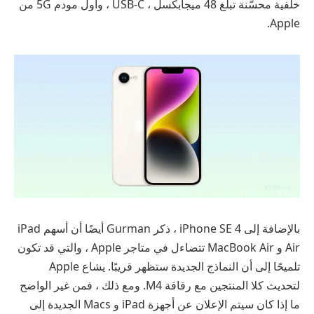
خلفية محسّنة تبلغ 48 ميجابكسل ، USB-C ، وأول مودم 5G من
Apple.
بالإضافة إلى iPhone SE 4 ، ذكر Gurman أيضًا أن أسهم iPad
Air و MacBook Air تتضاءل في متاجر Apple ، والتي قد تكون
تلميحًا إلى أن النماذج الجديدة ستظهر قريبًا. يشاع Apple
لتحديث كلا المنتجين مع رقاقة M4. ومع ذلك ، فمن غير الواضح
ما إذا كان سيتم الإعلان عن أجهزة iPad و Macs الجديدة إلى