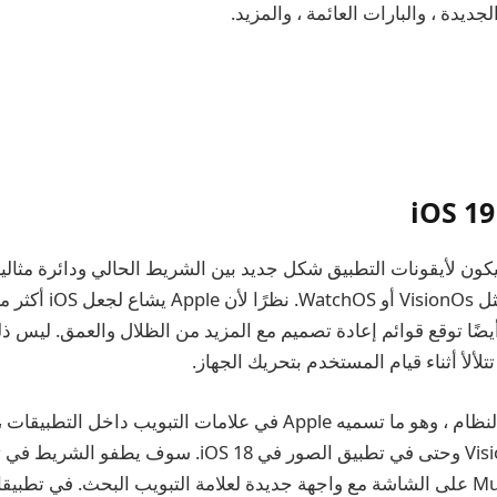
جديدة ، والبارات العائمة ، والمزيد.
 لـ Prosser ، سيكون لأيقونات التطبيق شكل جديد بين الشريط الحالي ودائرة مثا
ضًا توقع قوائم إعادة تصميم مع المزيد من الظلال والعمق. ليس 
ألأ أثناء قيام المستخدم بتحريك الجهاز.
عرض علامة تبويب النظام ، وهو ما تسميه Apple في علامات التبويب داخ
هو موجود في VisionOs وحتى في تطبيق الصور في iOS 18. سوف
Music and App Store على الشاشة مع واجهة جديدة لعلامة التبويب البحث. في ت