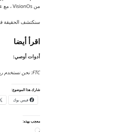
من VisionOs ، مع عناصر تشبه الزجاج والعمق والظلال.
سنكتشف الحقيقة في 9 يونيو ، عندما ستعقد Apple الكلمة المفتاح المفتوحة 25
اقرأ أيضا
أدوات أوصي:
FTC: نحن نستخدم روابط التابعة لمكسب الدخل.
شارك هذا الموضوع:
فيس بوك
معجب بهذه:
جاري