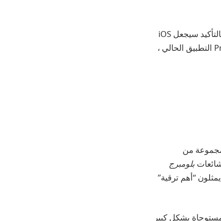
إذا كان ما رأى Prosser صحيحًا ، فلن يكون إعادة التصميم جذريًا كما هو متوقع – ولكنه بالتأكيد سيجعل iOS
19 يشعر بالانتعاش. على سبيل المثال ، يشبه مفهوم تطبيق IOS 19 الذي يظهره Prosser التطبيق الحالي ،
واجهة جديدة لـ iOS 19. شارك في مجموعة من
بلومبرج
وقت سابق من هذا الشهر أن iOS 19 و MacOS 16 سوف يمثلون “أهم ترقية”
 قبل أيام قليلة مستوحاة بشكل كبير