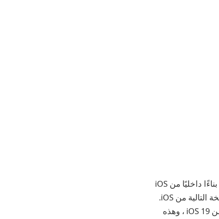
لقد أبلغنا مؤخرًا على مقطع فيديو قدمه Youtuber Jon Prosser ، الذي يدعي أنه شاهد بناءًا داخليًا من iOS
19. في الفيديو ، أظهر Prosser نظرة خاطفة على ما يمكن توقعه للتصميم الجديد للنسخة التالية من iOS.
الآن عاد موقع YouTube مع المزيد من الصور بناءً على التصميمات الداخلية المزعومة من iOS 19 ، وهذه