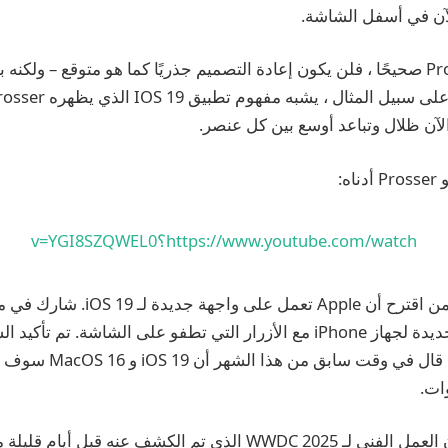
آن في أسفل الشاشة.
الآن ظلال وتباعد أوسع بين كل عنصر.
ه:
https://www.youtube.com/watch؟v=YGI8SZQWEL0
كان YouTuber أول من اقترح أن Apple تعمل على 
فو على الشاشة. تم تأكيد الشائعات
مارك غورمان ، الذي قال في 
ات.
لدعم الشائعات ، فإن العمل الفني لـ WWDC 2025 الذي تم الكشف عنه