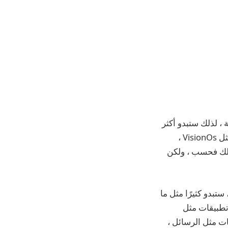
لية ، لذلك ستبدو أكثر
تقريبًا ، ولكن ليس مثل VisionOs أو WatchOS. نظرًا لأن Apple يشاع لجعل iOS أكثر مثل VisionOs ،
ذلك فحسب ، ولكن
ل التطبيقات ، ستبدو كثيرًا مثل ما
 يطفو الشريط في تطبيقات مثل
طبيقات مثل الرسائل ،