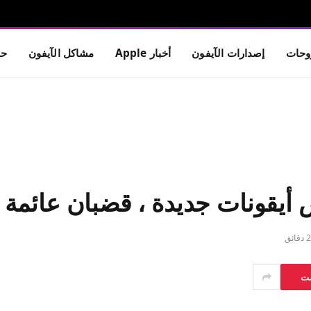
حات
إصدارات الآيفون
أخبار Apple
مشاكل الآيفون
حم
2 دقائق
ست