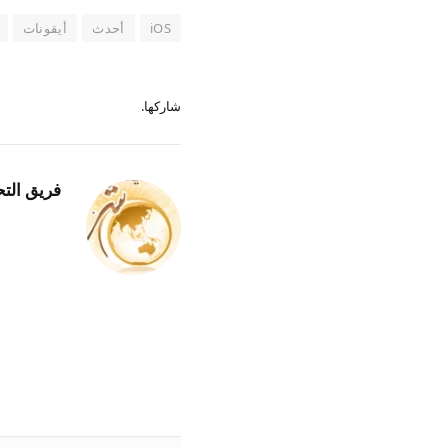
iOS
أحدث
أيقونات
شاركها.
فريق التح