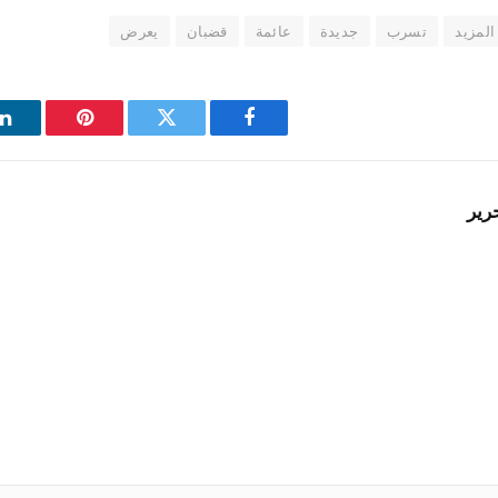
المزيد
تسرب
جديدة
عائمة
قضبان
يعرض
فيسبوك
تويتر
بينتيريست
ل
رير