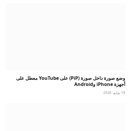
وضع صورة داخل صورة (PiP) على YouTube معطل على
أجهزة iPhone وAndroid
19 يوليو، 2026