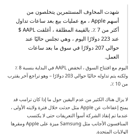
شهدت المخاوف المستثمرين يتخلصون من
أسهم Apple ، مع عمليات بيع بعد ساعات تداول
أكثر من 7 ٪. بالقيمة المطلقة ، أغلقت AAPL $
عند 223 دولارًا اليوم ، وهي تجلس حاليًا عند
حوالي 207 دولارًا في سوق ما بعد ساعات
العمل.
اليوم مع افتتاح السوق ، انخفض AAPL في البداية بنسبة 8 ٪
ولكنه يتم تداوله حاليًا حوالي 203 دولارًا – وهو تراجع آخر يقترب
من 10 ٪.
لا يزال هناك الكثير من عدم اليقين حول ما إذا كان ترامب قد
يمنح إعفاءات عن Apple مثل حدثت خلال فترة ولايته الأولى ،
عندما تم إنقاذ الشركة أسوأ التعريفات حتى لا يكتسب
المنافسون الأجانب مثل Samsung ميزة على Apple ومقرها
الولايات المتحدة.