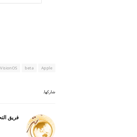
VisionOS
beta
Apple
شاركها.
فريق التح