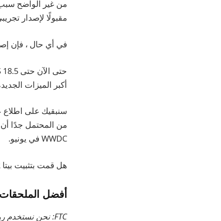
مقبولًا لإصدار تجريب
في أي حال ، فإن إصد
أكبر الميزات الجديدة
من المحتمل جدًا أن
WWDC في يونيو.
هل قمت بتثبيت بيتا 2 من أي من هذه التحديثات ، ولاحظت تغييرات؟ دعنا نعرف ما هم عليه عبر التعليقات.
أفضل الملحقات للمشاهدة ،  4K
FTC: نحن نستخدم روابط التابعة لمكسب الدخل.