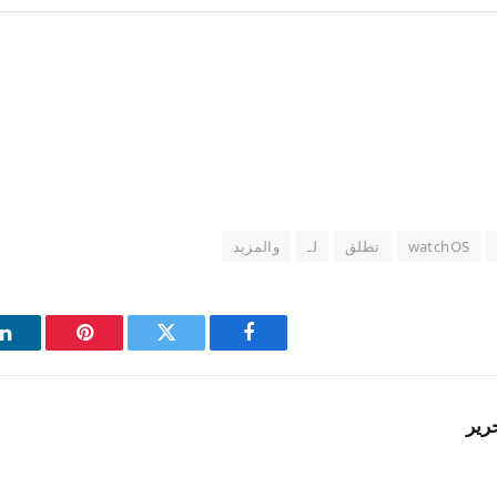
watchOS
تطلق
لـ
والمزيد
فيسبوك
تويتر
بينتيريست
ل
رير