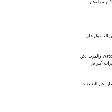
ي على أخطاء أكثر مما يعتبر
iOS 18.5 ليس لديه سوى القليل الجدير بالذكر ، ويميل برنامج iPhone إلى الحصول على
سنبقيك على اطلاع على أي تغييرات نكتشفها في Beta 2 for VisionOS 2.5 و Watchos 11.5 والمزيد. لكن
رات أكبر في