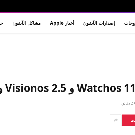
حات
إصدارات الآيفون
أخبار Apple
مشاكل الآيفون
حم
2 دقائق
ست