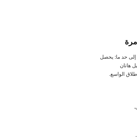
ر يمكن التنبؤ به إلى حد ما: يحصل
ل هاتان
لاق الواسع.