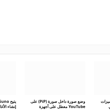
ست ميزات
وضع صورة داخل صورة (PiP) على
الي
YouTube معطل على أجهزة
إنشاء الأغاني