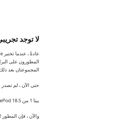
لا توجد تجريبي ع
المطورون على البرام
المجموعتان بعد ذلك
حتى الآن ، لم تصدر شركة Apple Betas العامة لأي من إص
بيتا 1 من TVOS 18.5 ، Watchos 11.5 ، HomePod 18.5 ، وصلت المزيد في أوائل أبريل.
والآن ، فإن المطور Beta 2 موجود هنا قبل ظهور أي بيتاس عامة.