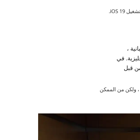
نية ،
م باللغة الإنجليزية. في
من قبل
على الميزة ، ولكن من الممكن