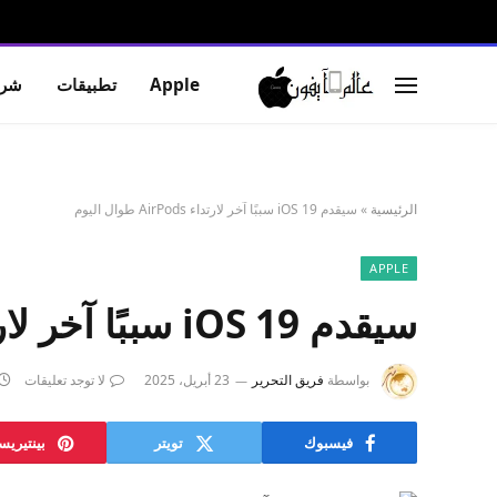
Apple
تطبيقات
شرو
الرئيسية
»
سيقدم iOS 19 سببًا آخر لارتداء AirPods طوال اليوم
APPLE
سيقدم iOS 19 سببًا آخر لارتداء AirPods طوال اليوم
بواسطة
فريق التحرير
23 أبريل، 2025
لا توجد تعليقات
فيسبوك
تويتر
بينتيري