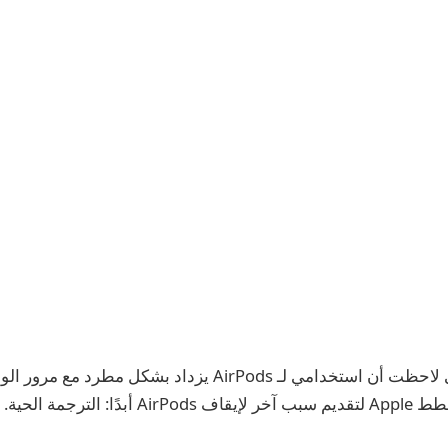
لا أعرف عنك ، لكنني لاحظت أن استخدامي لـ AirPods يزداد بشكل م