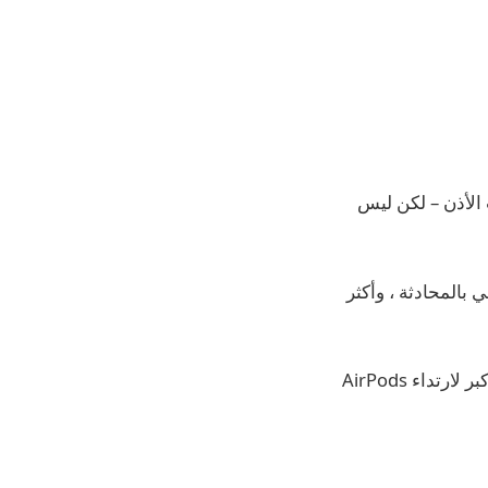
اعات الأذن – لكن ليس
بالمحادثة ، وأكثر
ثم في iOS 18.1 ، أضافت AirPods Pro 2 ميزات حماية السمع والسمع التي توفر سببًا أكبر لارتداء AirPods