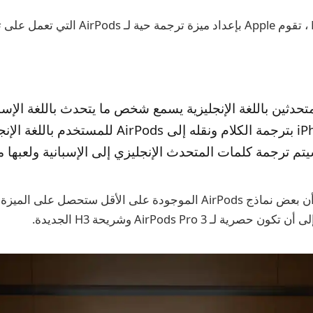
متحدثين باللغة الإنجليزية يسمع شخص ما يتحدث باللغة الإسبا
فسيقوم iPhone بترجمة الكلام ونقله إلى AirPods للمستخد
سيتم ترجمة كلمات المتحدث الإنجليزي إلى الإسبانية ولعبها 
يشير Gurman إلى أن بعض نماذج AirPods الموجودة على الأقل ستحصل 
رية لـ AirPods Pro 3 وشريحة H3 الجديدة.