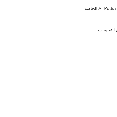
ستكون الترجمة الحية ، للمستخدمين في بيئات متعددة اللغات ، سببًا آخر لمواصلة ارتداء AirPods الخاصة