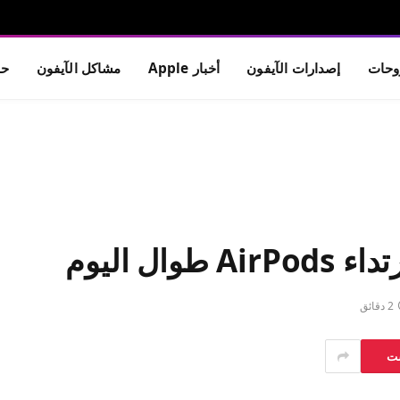
حات
إصدارات الآيفون
أخبار Apple
مشاكل الآيفون
حم
2 دقائق
ست