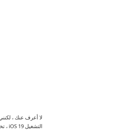
التشغيل iOS 19 ، تخطط Apple لتقديم سبب آخر لإيقاف AirPods أبدًا: الترجمة الحية.