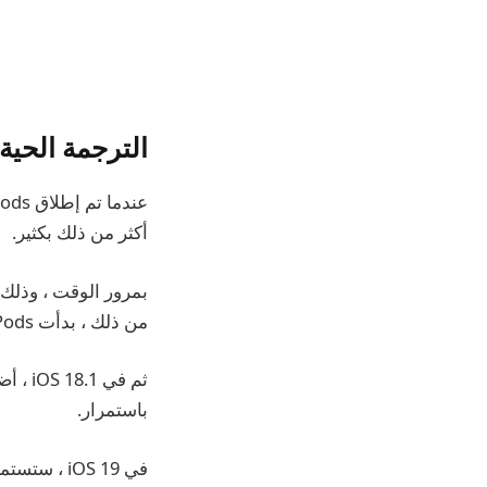
الترجمة الحية في iOS 19 ستجعل irpods
أكثر من ذلك بكثير.
بمرور الوقت ، وذلك 
من ذلك ، بدأت AirPods تصبح أشبه بأجهزة الواقع المعزز لأذنيك.
باستمرار.
في iOS 19 ، ستستمر ترقية أخرى في هذا الاتجاه.