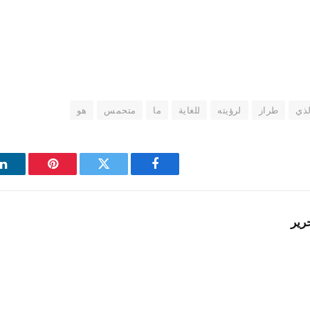
لذي
طراز
لرؤيته
للغاية
ما
متحمس
هو
فيسبوك
تويتر
بينتيريست
ل
رير