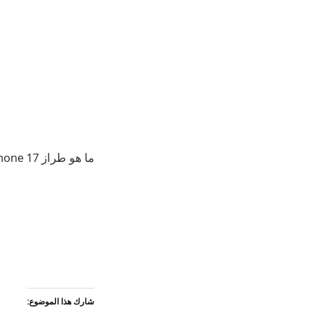
ما هو طراز iPhone 17 الذي أنت متحمس للغاية لرؤيته؟ [Poll]
شارك هذا الموضوع: