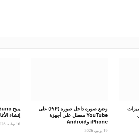
ست ميزات
وضع صورة داخل صورة (PiP) على
الي
YouTube معطل على أجهزة
إنشاء الأغاني
iPhone وAndroid
16 يوليو، 2026
19 يوليو، 2026