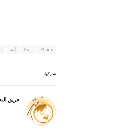
iPhone
Poll
أنت
ا
شاركها.
فريق التح