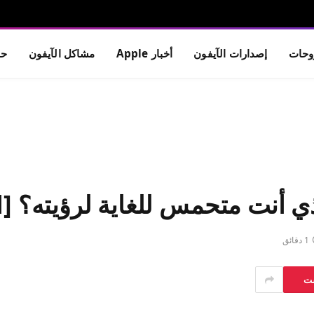
حات
إصدارات الآيفون
أخبار Apple
مشاكل الآيفون
حم
1 دقائق
ست