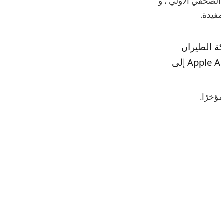
فيدة.
 الأمتعة لشركة الطيران
ووظيفة تعقب العناصر Airtag ، وأطلقت على […] تطبيق تتبع أمتعة Apple Airtag إلى
خرًا.