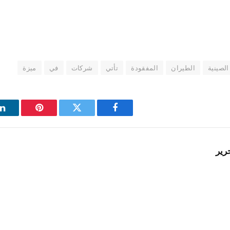
الصينية
الطيران
المفقودة
تأتي
شركات
في
ميزة
فيسبوك
تويتر
بينتيريست
ل
رير