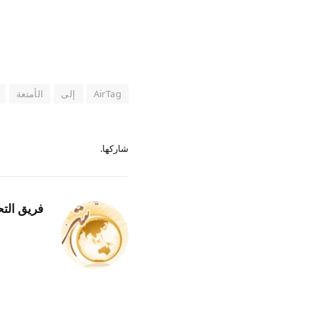
AirTag
إلى
الأمتعة
شاركها.
فريق التح