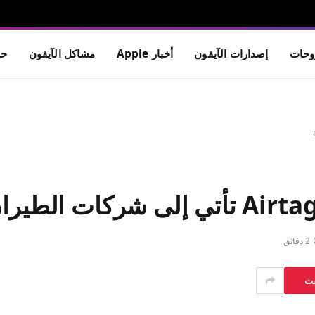
حات
إصدارات الآيفون
أخبار Apple
مشاكل الآيفون
حم
2 دقائق
ست