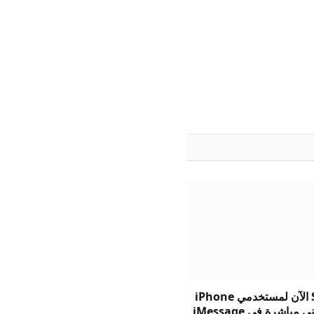
يتيح Suno الآن لمستخدمي iPhone
 مباشرة في iMessage