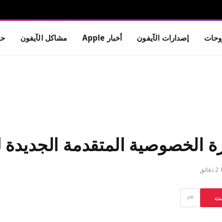
حات
إصدارات الآيفون
أخبار Apple
مشاكل الآيفون
حم
2 دقائق
ست