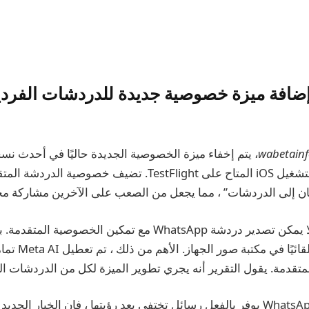
WhatsAp إضافة ميزة خصوصية جديدة للدردشات الفردي
wabetainf
، يتم إخفاء ميزة الخصوصية الجديدة حاليًا في أحدث نس
WhatsApp لنظام التشغيل iOS المتاح على TestFlight. تضيف خص
ن إلى الدردشات” ، مما يجعل من الصعب على الآخرين مشاركة مح
على سبيل المثال ، لا يمكن تصدير دردشة WhatsApp مع تمكين الخص
يتم حفظ الوسائط ت
قدمة. يقول التقرير أنه يجري تطوير الميزة لكل من الدردشات ال
على الرغم من أن WhatsApp يوفر بالفعل رسائل تختفي بعد رؤيتها ، فإن الخيار ا