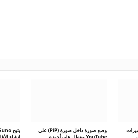
ست ميزات
وضع صورة داخل صورة (PiP) على
الي
YouTube معطل على أجهزة
إنشاء الأغاني