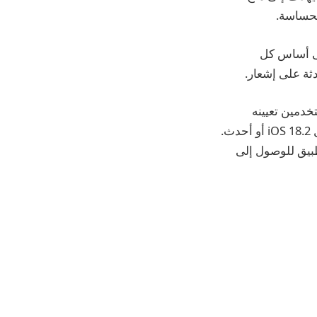
لحساسة.
W اختياريًا وإدارتها على أساس كل
ثة على إشعار.
، والذي يتيح للمستخدمين تعيينه
كطالب الاتصال والرسائل الافتراضية على iPhone. الخيار متاح لأي شخص يقوم بتشغيل iOS 18.2 أو أحدث.
لتطبيق للوصول إلى