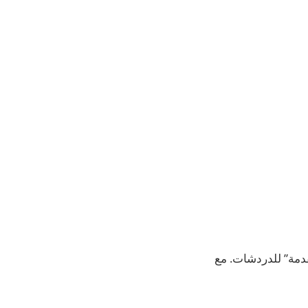
ن “الخصوصية المتقدمة” للدردشات. مع