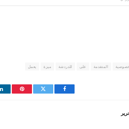
خصوصية
المتقدمة
على
للدردشة
ميزة
يعمل
فيسبوك
تويتر
بينتيريست
ل
رير