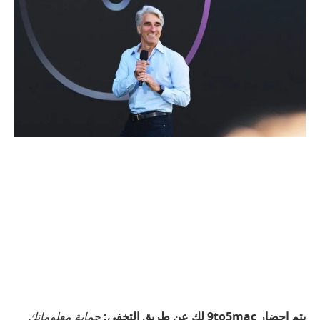
يتم إحضار 9to5mac لك عن طريق التخفي:
حماية معلوماتك