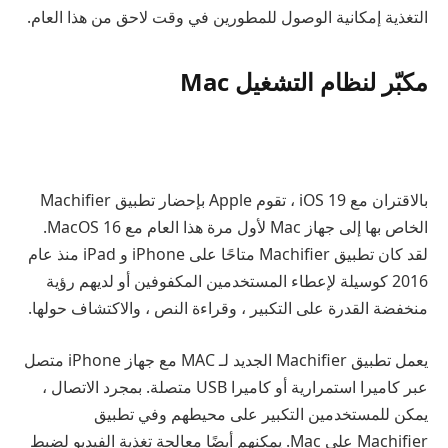
التغذية إمكانية الوصول للمطورين في وقت لاحق من هذا العام.
مكبّر لنظام التشغيل Mac
بالاقتران مع iOS 19 ، تقوم Apple بإحضار تطبيق Machifier
الخاص بها إلى جهاز Mac لأول مرة هذا العام مع MacOS 16.
لقد كان تطبيق Machifier متاحًا على iPhone و iPad منذ عام
2016 كوسيلة لإعطاء المستخدمين المكفوفين أو لديهم رؤية
منخفضة القدرة على التكبير ، وقراءة النص ، والاكتشاف حولها.
يعمل تطبيق Machifier الجديد لـ MAC مع جهاز iPhone متصل
عبر كاميرا استمرارية أو كاميرا USB متصلة. بمجرد الاتصال ،
يمكن للمستخدمين التكبير على محيطهم وفي تطبيق
Machifier على Mac. يمكنهم أيضًا معالجة تغذية الفيديو لضبط