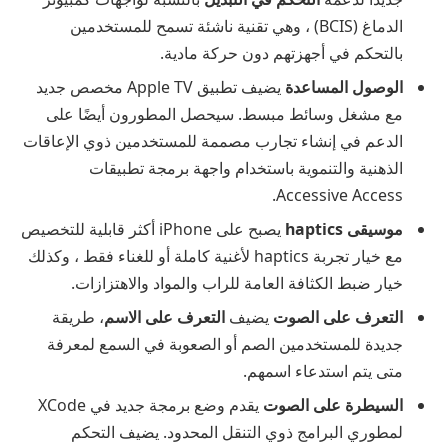
الدماغ (BCIS) ، وهي تقنية ناشئة تسمح للمستخدمين
بالتحكم في أجهزتهم دون حركة مادية.
الوصول المساعدة
يضيف تطبيق Apple TV مخصص جديد
مع مشغل وسائط مبسط. سيحصل المطورون أيضًا على
الدعم في إنشاء تجارب مصممة للمستخدمين ذوي الإعاقات
الذهنية والتنموية باستخدام واجهة برمجة تطبيقات
Accessive Access.
موسيقى haptics
يصبح على iPhone أكثر قابلية للتخصيص
مع خيار تجربة haptics لأغنية كاملة أو للغناء فقط ، وكذلك
خيار ضبط الكثافة العامة للراب والمواد والاهتزازات.
التعرف على الصوت
يضيف
التعرف على الاسم
، طريقة
جديدة للمستخدمين الصم أو الصعوبة في السمع لمعرفة
متى يتم استدعاء اسمهم.
السيطرة على الصوت
يقدم وضع برمجة جديد في XCode
لمطوري البرامج ذوي التنقل المحدود. يضيف التحكم