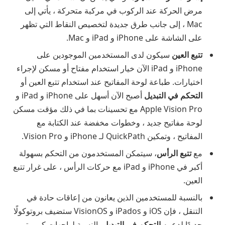
مرض الحركة عند الركوب في مركبة متحركة ، يأتي إلى
Mac ، إلى جانب طرق جديدة لتخصيص النقاط التي تظهر
على الشاشة على iPhone و iPad و Mac.
تتبع العين
سيكون لدى المستخدمين الموجودين على
iPhone و iPad الآن خيار استخدام مفتاح أو مسكن لإجراء
اختيارات. طباعة لوحة المفاتيح عند استخدام تتبع العين أو
التحكم في التبديل
أصبح الآن أسهل على iPhone و iPad و
Apple Vision Pro مع تحسينات بما في ذلك مؤقت مسكن
لوحة مفاتيح جديد ، وخطوات مخفضة عند الكتابة مع
المفاتيح ، وتمكين QuickPath لـ iPhone و Vision Pro.
مع
تتبع الرأس
، سيتمكن المستخدمون من التحكم بسهولة
أكبر في iPhone و iPad مع حركات الرأس ، على غرار تتبع
العين.
بالنسبة للمستخدمين الذين يعانون من إعاقات حادة في
التنقل ، فإن iOS و iPados و VisionOS ستضيف بروتوكولًا
جديدًا لدعمه
التحكم في التبديل
بالنسبة لواجهات كمبيوتر