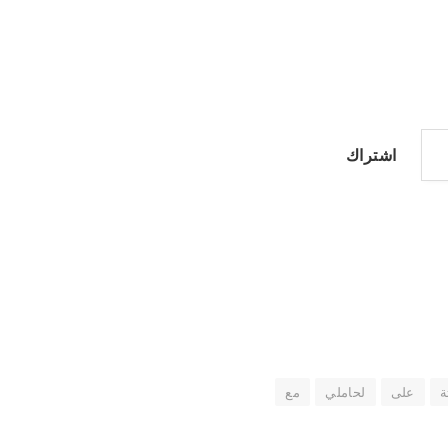
اشتراك
ة
على
لحاملي
مع