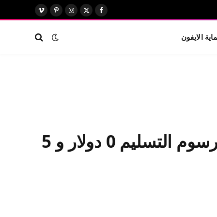
X
فيسبوك
الانستغرام
بينتيريست
فيميو
(Twitter)
اية الايفون
يمكن لحاملي بطاقات Apple الحصول على ستة أشهر من رسوم التسليم 0 دولار و 5