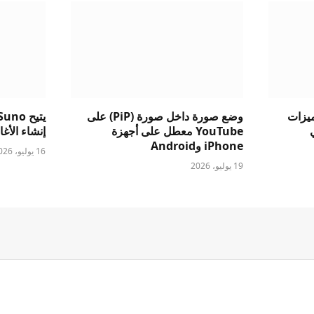
ست ميزات
وضع صورة داخل صورة (PiP) على
الي
YouTube معطل على أجهزة
إنشاء الأغاني
iPhone وAndroid
16 يوليو، 2026
19 يوليو، 2026