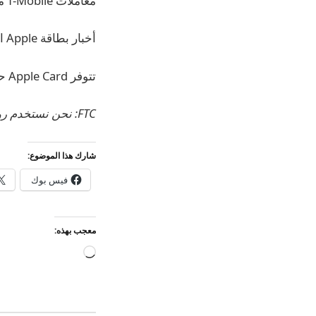
معاملات T-Mobile مع بطاقة Apple مؤهلة للحصول على نقد يومي 3 ٪ ابتداءً من 1 يوليو 2025.
أخبار بطاقة Apple الأكثر حداثة أدناه:
تتوفر Apple Card حصريًا لمستخدمي iPhone في الولايات المتحدة. تعرف على المزيد من Apple هنا.
FTC: نحن نستخدم روابط التابعة لمكسب الدخل.
شارك هذا الموضوع:
فيس بوك
معجب بهذه:
جاري
التحميل…