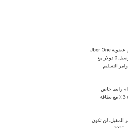
تقوم Apple بإخطار حاملي بطاقات Apple بترويج جديد هذا الأسبوع يفتح ستة أشهر من عضوية Uber One
دون أي تكلفة. تتضمن الفترة التجريبية المجانية الممتدة امتيازات واحدة مثل رسوم التوصيل 0 دولار مع
الاعتمادات مع ركوب Uber ، وما يصل إلى 10 ٪ من أوامر التسليم
انية الممتدة باستخدام رابط خاص
موزعة عبر البريد الإلكتروني. يعد Uber أيضًا جزءًا من معدل الظهر النقدي اليومي بنسبة 3 ٪ مع بطاقة
ومي في نهاية الشهر المقبل. لن تكون