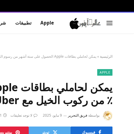
Apple
تطبيقات
شرو
الرئيسية
»
يمكن لحاملي بطاقات Apple الحصول على ستة أشهر من رسوم التسليم 0 دولار و 5 ٪ من ركوب الخيل مع Uber
APPLE
٪ من ركوب الخيل مع Uber
بواسطة
فريق التحرير
9 مايو، 2025
لا توجد تعليقات
1 دقائ
فيسبوك
تويتر
بينتيري