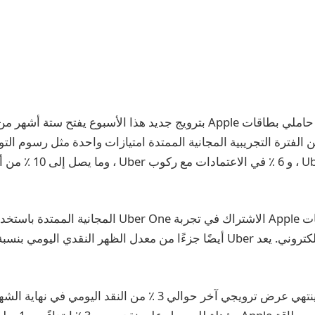
تناول الطعام في Uber ، و 6 ٪ في 
يمكن لأصحاب بطاقات Apple الاشتراك في تجربة Uber One المج
وفي الوقت نفسه ، ينتهي عرض ترويجي آخر حوالي 3 ٪ من النقد الي