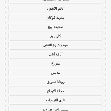
عالم الايفون
مدونة كوكان
صحيفة نهج
كار نيوز
موقع خبرة التقني
أناقة أنثى
متورخ
مدسن
روتانا تسويق
مجلة الابداع
نادي الترددات
استشارات اون لاين