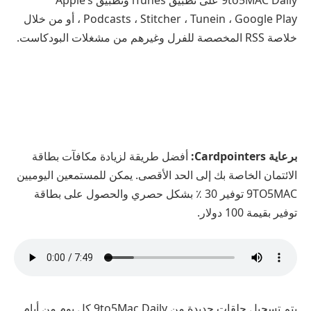
9to5MAC Daily على تطبيق iTunes وتطبيق Apple’s
Podcasts ، Stitcher ، Tunein ، Google Play ، أو من خلال
خلاصة RSS المخصصة للفرل وغيرهم من مشغلات البودكاست.
برعاية Cardpointers
:
أفضل طريقة لزيادة مكافآت بطاقة
الائتمان الخاصة بك إلى الحد الأقصى. يمكن للمستمعين اليوميين
9TO5MAC توفير 30 ٪ بشكل حصري والحصول على بطاقة
توفير بقيمة 100 دولار.
يتم تسجيل حلقات جديدة من 9to5Mac Daily كل يوم من أيام