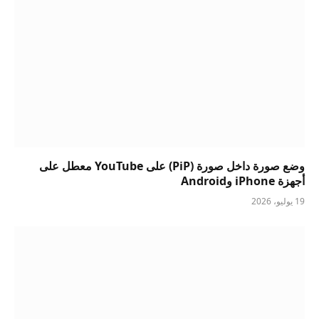
وضع صورة داخل صورة (PiP) على YouTube معطل على
أجهزة iPhone وAndroid
19 يوليو، 2026