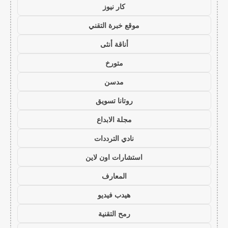
كار نيوز
موقع خبرة التقني
أناقة أنثى
متورخ
مدسن
روتانا تسويق
مجلة الابداع
نادي الترددات
استشارات اون لاين
المعارف
هيدب فيديو
رمح التقنية