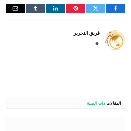
فيسبوك
تويتر
بينتيريست
لينكدإن
Tumblr
البريد
الإلكترو
فريق التحرير
موقع
الويب
المقالات
ذات الصلة