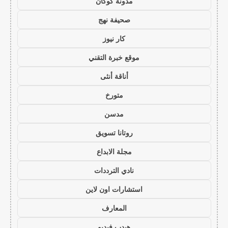
مدونة كوكان
صحيفة نهج
كار نيوز
موقع خبرة التقني
أناقة أنثى
متورخ
مدسن
روتانا تسويق
مجلة الابداع
نادي الترددات
استشارات اون لاين
المعارف
هيدب فيديو