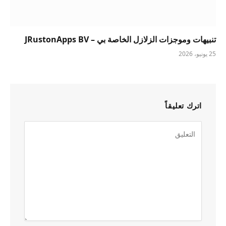
تنبيهات وموجزات الزلازل الخاصة بي – JRustonApps BV
25 يونيو، 2026
اترك تعليقاً