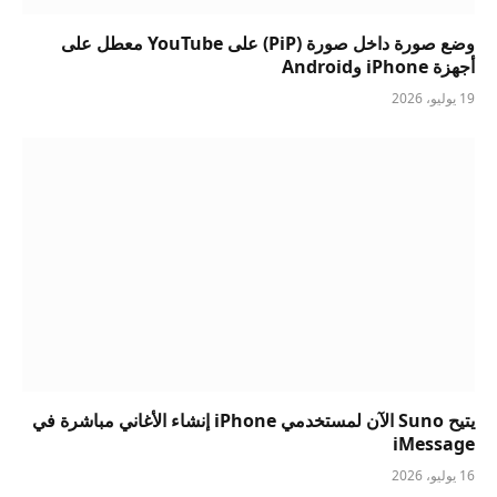
وضع صورة داخل صورة (PiP) على YouTube معطل على
أجهزة iPhone وAndroid
19 يوليو، 2026
يتيح Suno الآن لمستخدمي iPhone إنشاء الأغاني مباشرة في
iMessage
16 يوليو، 2026