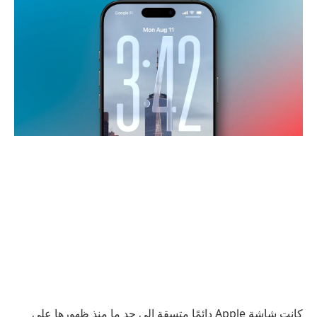
كانت شاشة Apple دائمًا متسقة إلى حد ما منذ ظهورها على