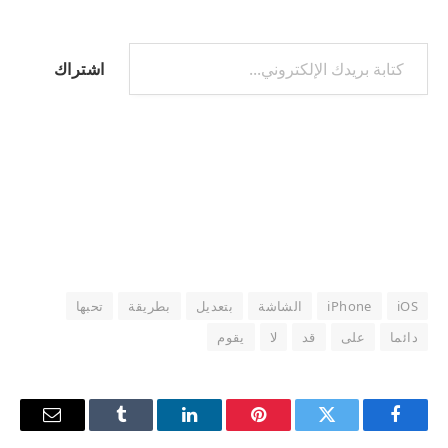
كتابة بريدك الإلكتروني...
اشتراك
iOS
iPhone
الشاشة
بتعديل
بطريقة
تحبها
دائما
على
قد
لا
يقوم
فيسبوك
تويتر
بينتيريست
لينكدإن
Tumblr
البريد