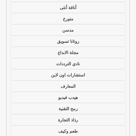
أناقة أنثى
متورخ
مدسن
روتانا تسويق
مجلة الابداع
نادي الترددات
استشارات اون لاين
المعارف
هيدب فيديو
رمح التقنية
رذاذ التجارة
طعم وكيف