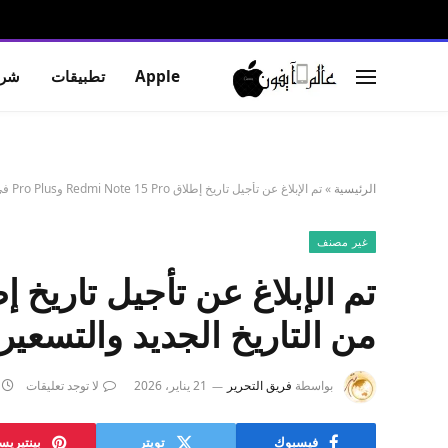
Apple
تطبيقات
شرو
الرئيسية
»
تم الإبلاغ عن تأجيل تاريخ إطلاق Redmi Note 15 Pro وPro Plus في الهند – تحقق من التاريخ الجديد والتسعير والمزيد
غير مصنف
من التاريخ الجديد والتسعير 
بواسطة
فريق التحرير
21 يناير، 2026
لا توجد تعليقات
فيسبوك
تويتر
بينتيري