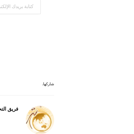
شاركها.
فريق التح