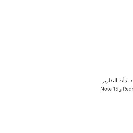
Not القادمة في الهند، فقد بدأت التقارير
بالفعل في الظهور حول هذا الموضوع. في وقت سابق، تردد أن كلا من Redmi Note 15 Pro و Note 15