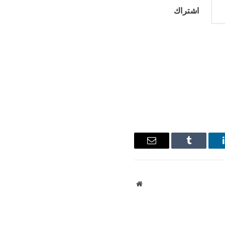
اشتراك
ينكدإن
Tumblr
البريد
الإلكتروني
موقع
الويب