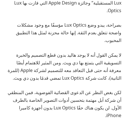
Lux المستقبلية” وجائزة Apple Design التي فازت بها Lux
Optics.
بصراحة، يبدو وضع Lux Optics مؤسفًا مع وجود مشكلات
واضحة تتعلق بعدم الثقة. إنها حالة محزنة لمثل هذا التطبيق
المحبوب.
لا يمكن القول أنه لا يوجد هاليد بدون قطع التصميم والخبرة
التسويقية التي يتمتع بها دي ويث. ومن المثير للاهتمام أيضًا
معرفة أنه حتى قبل التعاقد معه للتصميم لشركة Apple (للمرة
الثانية)، كانت شركة Lux Optics تمضي قدمًا بدون دي ويث.
لكن بغض النظر عن الدعوى القضائية الفوضوية، فمن المنطقي
أن شركة آبل مهتمة بتحسين أدوات التصوير الخاصة بالطرف
الأول. لن يكون هناك حقًا Lux Optics بدون أجهزة كاميرا
iPhone.