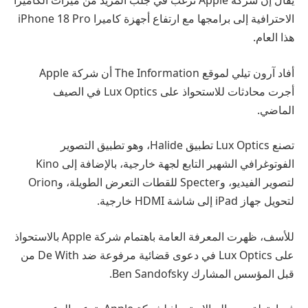
يقال إن شركة Apple ترغب في جلب المزيد من ميزات الكاميرا
الاحترافية إلى برامجها مع ارتفاع أجهزة كاميرا iPhone 18 Pro
هذا العام.
أفاد آرون تيلي لموقع The Information أن شركة Apple
أجرت محادثات للاستحواذ على Lux Optics في الصيف
الماضي.
تصنع Lux Optics تطبيق Halide، وهو تطبيق التصوير
الفوتوغرافي الشهير التابع لجهة خارجية، بالإضافة إلى Kino
لتصوير الفيديو، وSpecter للقطات التعرض الطويلة، وOrion
لتحويل جهاز iPad إلى شاشة HDMI خارجية.
للأسف، ظهرت المعرفة العامة باهتمام شركة Apple بالاستحواذ
على Lux Optics في دعوى قضائية مرفوعة ضد De With من
قبل المؤسس المشارك Ben Sandofsky.