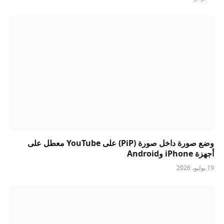
وضع صورة داخل صورة (PiP) على YouTube معطل على
أجهزة iPhone وAndroid
19 يوليو، 2026