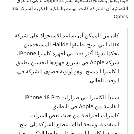
فيما يتعلق بمصالح الاستحواذ لشركة Apple، تدعي الدعوى
القضائية أن الشركة كانت مهتمة بالملكية الفكرية لشركة Lux
Optics:
كان من الممكن أن يساعد الاستحواذ على شركة
Lux، التي يمنح تطبيقها Halide المستخدمين
تحكمًا يدويًا أكثر دقة في أجهزة كاميرا iPhone،
شركة Apple في تسريع جهودها لتحسين تطبيق
الكاميرا المدمج، وهو أولوية قصوى للشركة في
الوقت الحالي.
ستبدأ الكاميرا في طرازات iPhone 18 Pro
القادمة من Apple في التطابق
كاميرات احترافية من حيث بعض الميزات
المتقدمة. ونتيجة لذلك، تتطلع الشركة إلى منح
تطبيق الكاميرا المدمج على هاتفها الذكي ترقية،