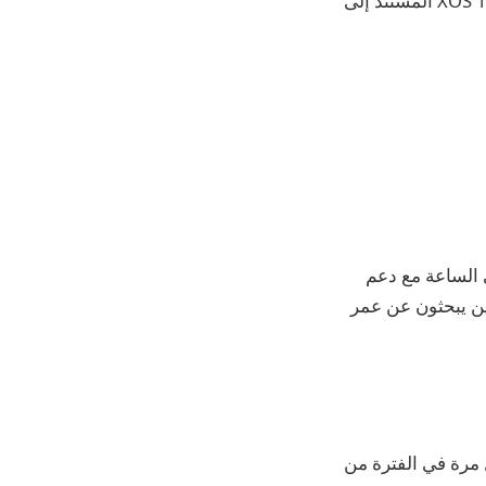
من مساحة التخزين الداخلية. يُقال إنه يتم التعامل مع البرنامج بواسطة نظام التشغيل XOS 16 المستند إلى
على بطارية بسعة 6000 مللي أمبير في الساعة مع دعم
ن الذين يبحثون عن عمر
لأول مرة في الفترة من