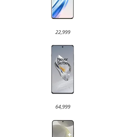
22,999
64,999