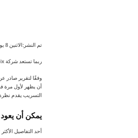
تم النشر:الاثنين 8 يونيو 2026 الساعة 13:43 [IST]
ربما تستعد شركة Infinix لتوسيع تشكيلة Hot 70 بهاتف ذكي جديد يدعم تقنية 5G.
التسريب يقدم نظرة مبكرة عل
يمكن أن يعود
أحد التفاصيل الأكثر تميزًا 