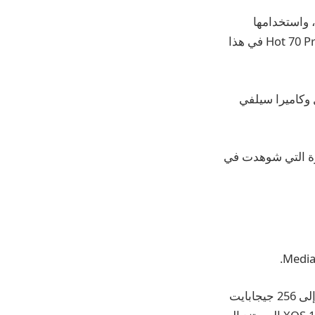
قة، واستخدامها
للإشعارات ومعلومات الشحن والتنبيهات السريعة الأخرى. ويمكن أن يستمر هاتف Hot 70 Pro 5G في هذا
ي على كاميرا خلفية أساسية بدقة 50 ميجابكسل وكاميرا سيلفي
ارة التي شوهدت في
يمكن تشغيل الجهاز مع ما يصل إلى 8 جيجابايت من ذاكرة الوصول العشوائي وما يصل إلى 256 جيجابايت