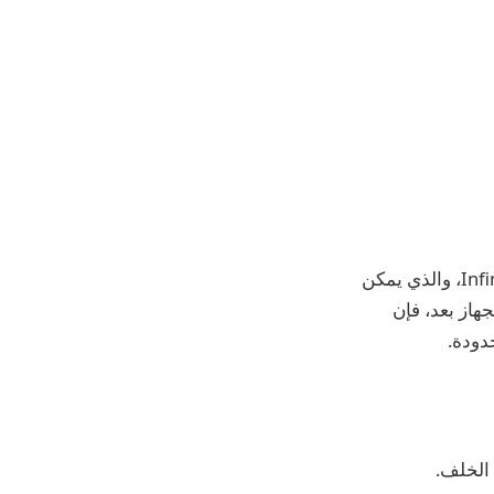
وفقًا لتقرير صادر عن PassionateGeekz، تعمل الشركة على هاتف Infinix Hot 70 Pro 5G، والذي يمكن
Infin لم تعترف رسميًا بالجهاز بعد، فإن