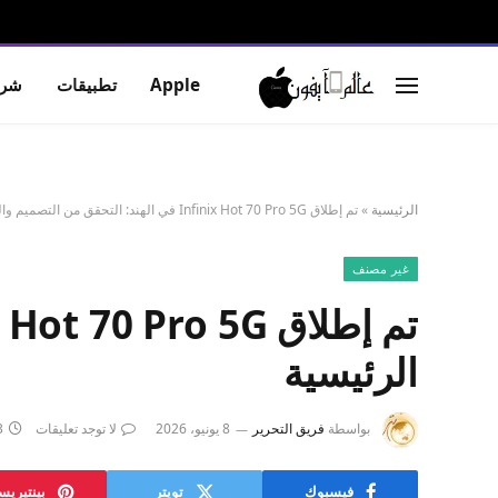
Apple
تطبيقات
شرو
الرئيسية
»
تم إطلاق Infinix Hot 70 Pro 5G في الهند: التحقق من التصميم والمواصفات الرئيسية
غير مصنف
الرئيسية
بواسطة
فريق التحرير
8 يونيو، 2026
لا توجد تعليقات
3 د
فيسبوك
تويتر
بينتيري