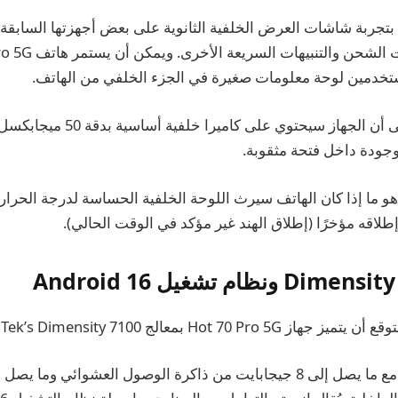
قامت شركة Infinix بتجربة شاشات العرض الخلفية الثانوية على بعض أجهزتها الساب
مستخدمين لوحة معلومات صغيرة في الجزء الخلفي من الهاتف.
يشير التقرير أيضًا إلى أن الجهاز سيحتو
 هو ما إذا كان الهاتف سيرث اللوحة الخلفية الحساسة لدرجة الحر
Hot 70  بمعالج MediaTek’s Dimensity 7100.