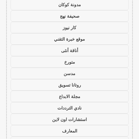
مدونة كوكان
صحيفة نهج
كار نيوز
موقع خبرة التقني
أناقة أنثى
متورخ
مدسن
روتانا تسويق
مجلة الابداع
نادي الترددات
استشارات اون لاين
المعارف