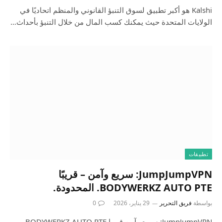
Kalshi هو أكبر تطبيق لسوق التنبؤ القانوني والمنظم اتحاديًا في
الولايات المتحدة حيث يمكنك كسب المال من خلال التنبؤ بأحداث…
تطبيقات
JumpJumpVPN: سريع وآمن – قريبًا
BODYWERKZ AUTO PTE. المحدودة.
بواسطة
فريق التحرير
29 يناير، 2026
0
JumpJumpVPN: سريع وآمن قريبا BODYWERKZ AUTO PTE.