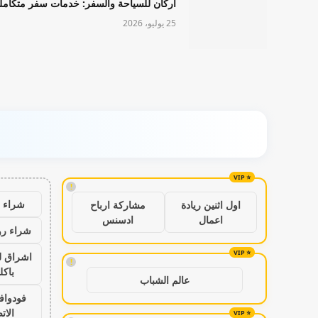
أركان للسياحة والسفر: خدمات سفر متكامل
25 يوليو، 2026
!
شراء ب
اول اثنين ريادة
مشاركة ارباح
اعمال
ادسنس
شراء رو
اشراق ل
!
باكل
عالم الشباب
فودواف
الات