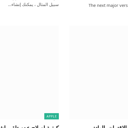
سبيل المثال ، يمكنك إنشاء…
The next major vers
APPLE
كيفية إصلاح عدم تلقي إشعارات ع