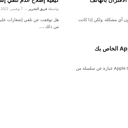
بواسطة
فريق التحرير
7 نوفمبر، 2022
 يجب أن تتصل Apple Watch أو تقترن بجهاز iPhone دون أي مشكلة. ولكن إذا كانت
من ذلك ،…
أطلقت Apple مؤخرًا خدمة اشتراك جديدة “Apple One”. Apple One عبارة عن سلسلة من