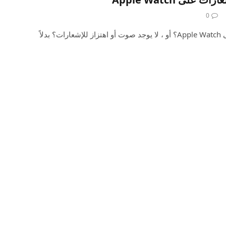
0
هل توقفت عن تلقي إشعارات على Apple Watch؟ أو ، لا يوجد صوت أو اهتزاز للإشعارات؟ بدلاً