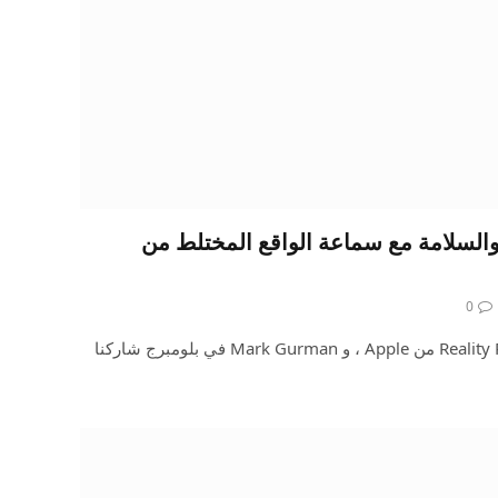
السلامة مع سماعة الواقع المختلط من
0
لقد اقتربت منا سماعة الرأس Reality Pro من Apple ، و Mark Gurman في بلومبرج شاركنا