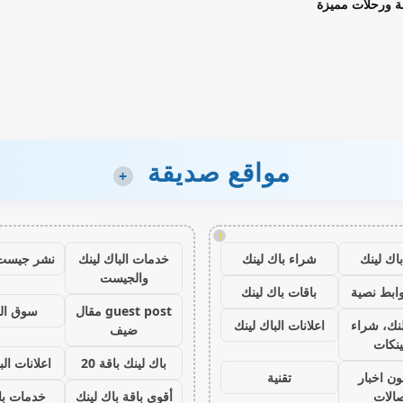
ة ورحلات مميزة
مواقع صديقة
+
!
اك لينك
شراء باك لينك
خدمات الباك لينك
نشر جيست
والجيست
ابط نصية
باقات باك لينك
guest post مقال
سوق ال
نك، شراء
اعلانات الباك لينك
ضيف
ينكات
باك لينك باقة 20
اعلانات الب
ون اخبار
تقنية
صالات
أقوى باقة باك لينك
خدمات با 