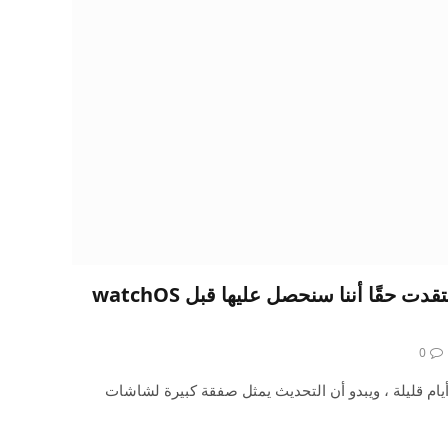
ميزات Apple Watch اعتقدت حقًا أننا سنحصل عليها قبل watchOS
0
 عن watchOS 10 سوى أيام قليلة ، ويبدو أن التحديث يمثل صفقة كبيرة لشاشات