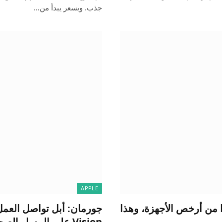
جذب. وبسعر يبدأ من…
APPLE
iPhon القادم من Apple واحدًا من أرخص الأجهزة، وهذا
Vision على المسار الصحيح للعام المقبل