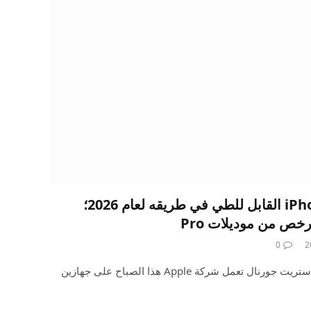
وول ستريت جورنال: iPhone القابل للطي في طريقه لعام 2026؛
0
وفقا لتقرير جديد من صحيفة وول ستريت جورنال تعمل شركة Apple هذا الصباح على جهازين