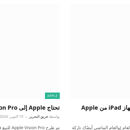
APPLE
تحتاج Apple إلى Vision Pro أرخص لجذب المطورين
بواسطة
فريق التحرير
19 أكتوبر، 2024
هاز iPad الخاص بها هذا العام (والعام الماضي أيضًا)، تاركة
تم طرح ro