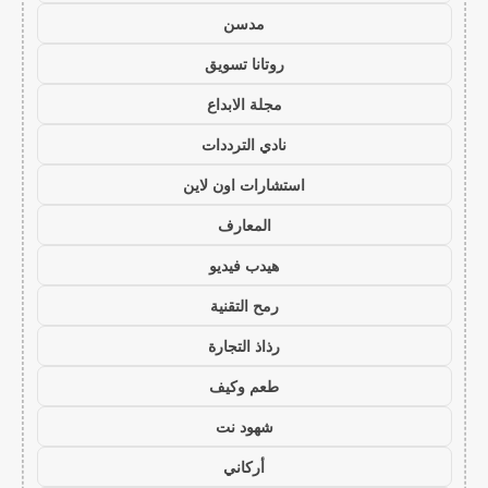
مدسن
روتانا تسويق
مجلة الابداع
نادي الترددات
استشارات اون لاين
المعارف
هيدب فيديو
رمح التقنية
رذاذ التجارة
طعم وكيف
شهود نت
أركاني