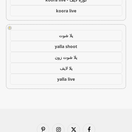
koora live
!
يلا شوت
yalla shoot
يلا شوت زون
يلا لايف
yalla live
فيسبوك
X
الانستغرام
بينتيريست