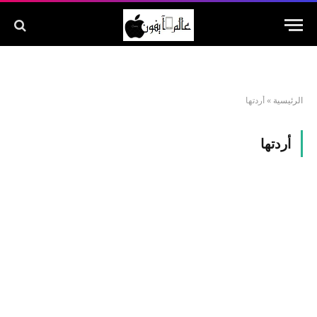
الرئيسية
»
أردتها
أردتها