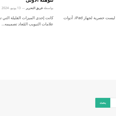
بواسطة
فريق التحرير
13 يونيو، 2024
يعد iPadOS 18 إصدارًا ضخمًا لجهاز iPad، لكن معظم تغييراته ليست حصرية لجهاز iPad. أدوات
علامات التبويب المُعاد تصميمه…