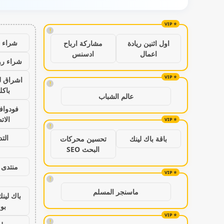
!
شراء ب
اول اثنين ريادة
مشاركة ارباح
اعمال
ادسنس
شراء رو
اشراق ل
!
باكل
عالم الشباب
فودواف
الات
!
الت
باقة باك لينك
تحسين محركات
البحث SEO
منتدى 
!
ماسنجر المسلم
باك لين
بو
!