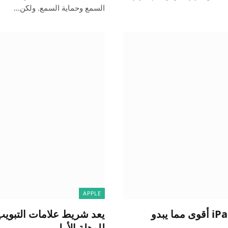
السمع وحماية السمع. ولكن…
APPLE
يعد شريط علامات التبويب الجديد في iPadOS 18 أقوى مما يبدو
للوهلة الأولى