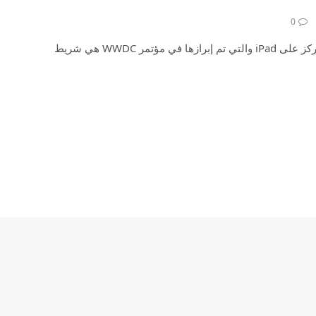
0
كانت إحدى الميزات القليلة التي تركز على iPad والتي تم إبرازها في مؤتمر WWDC هي شريط