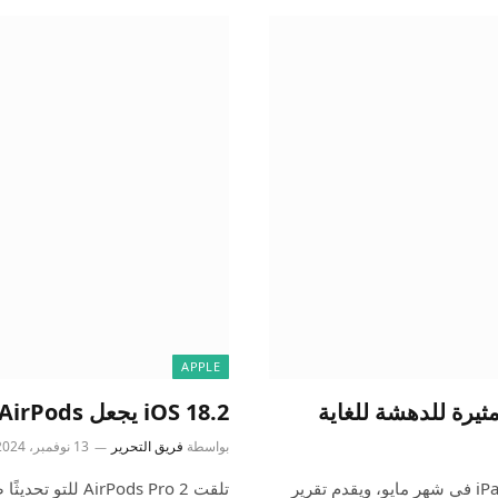
APPLE
iOS 18.2 يجعل AirPods أقوى من أي وقت مضى، وهذا هو السبب
بواسطة
فريق التحرير
13 نوفمبر، 2024
أطلقت شركة Apple تحديثات كبيرة لجهازي iPad Pro وiPad Air في شهر مايو، ويقدم تقرير