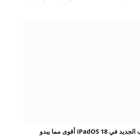
يعد شريط علامات التبويب الجديد في iPadOS 18 أقوى مما يبدو