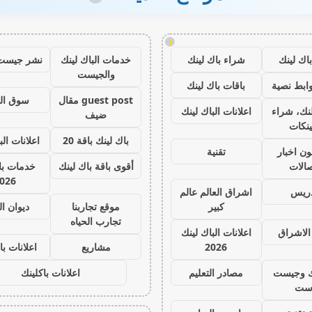
!
اك لينك
شراء باك لينك
خدمات الباك لينك
نشر جيست
والجيست
ابط نصية
باقات باك لينك
guest post مقال
سوق ال
نك، شراء
اعلانات الباك لينك
ضيف
ينكات
باك لينك باقة 20
اعلانات الب
ون اخبار
تقنية
صالات
أقوى باقة باك لينك
خدمات با 
026
دريس
اشراق العالم عالم
كبير
موقع تجاربنا
ديوان ا
تجارب الحياه
الاشراق
اعلانات الباك لينك
2026
مشاريع
اعلانات با
ك وجيست
مصادر التعليم
اعلانات باكلينك
ست