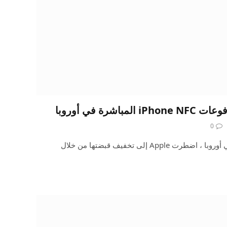
0
منذ أن دخلت DMA حيز التنفيذ في أوروبا ، اضطرت Apple إلى تخفيف قبضتها من خلال