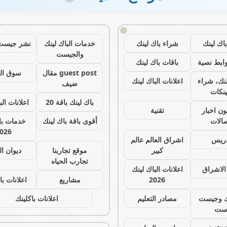
!
اك لينك
شراء باك لينك
خدمات الباك لينك
نشر جيست
والجيست
ابط نصية
باقات باك لينك
guest post مقال
سوق ال
نك، شراء
اعلانات الباك لينك
ضيف
ينكات
باك لينك باقة 20
اعلانات الب
ون اخبار
تقنية
صالات
أقوى باقة باك لينك
خدمات با 
026
دريس
اشراق العالم عالم
كبير
موقع تجاربنا
ديوان ا
تجارب الحياه
الاشراق
اعلانات الباك لينك
2026
مشاريع
اعلانات با
ك وجيست
مصادر التعليم
اعلانات باكلينك
ست