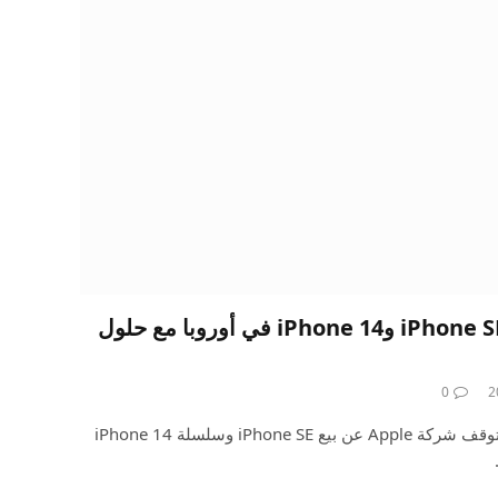
ستتوقف Apple عن بيع iPhone SE وiPhone 14 في أوروبا مع حلول
0
وفقًا لما أوردته iGeneration، ستتوقف شركة Apple عن بيع iPhone SE وسلسلة iPhone 14