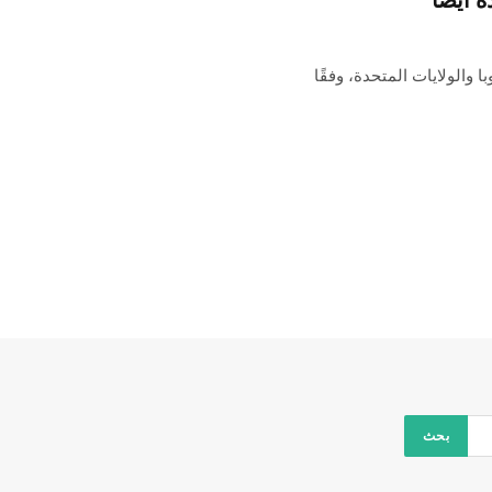
 تطبيق الفيديو الشهير TikTok في أوروبا والولايات المتحدة، وفقًا