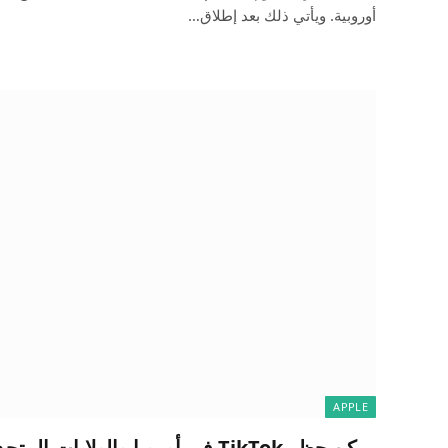
أوروبية. ويأتي ذلك بعد إطلاق…
APPLE
يمكن حظر TikTok في أوروبا والولايات المتحدة أيضًا