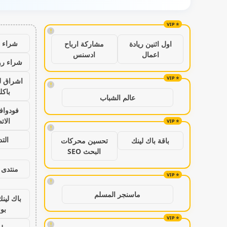
!
شراء ب
اول اثنين ريادة
مشاركة ارباح
اعمال
ادسنس
شراء رو
اشراق ل
!
باكل
عالم الشباب
فودواف
الات
!
الت
باقة باك لينك
تحسين محركات
البحث SEO
منتدى 
!
ماسنجر المسلم
باك لين
بو
!