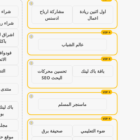
!
شراء ب
اول اثنين ريادة
مشاركة ارباح
اعمال
ادسنس
شراء رو
اشراق ل
!
باكل
عالم الشباب
فودواف
الات
!
الت
باقة باك لينك
تحسين محركات
البحث SEO
منتدى 
!
ماسنجر المسلم
باك لين
بو
!
مجلة
ضوء التعليمي
صحيفة برق
موقع حال