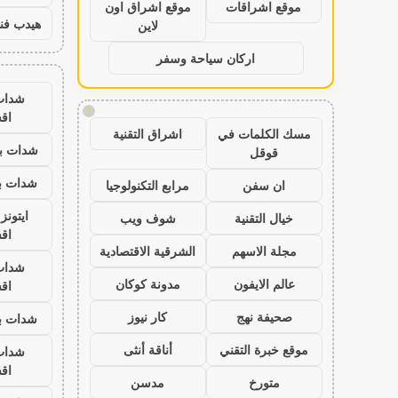
موقع اشراقات
موقع اشراق اون
هيدب فن
لاين
اركان سياحة وسفر
شدات
!
اق
مسك الكلمات في
اشراق التقنية
شدات بب
قوقل
شدات بب
ان سفن
مرابع التكنولوجيا
ايتون
خيال التقنية
شوف ويب
اق
مجلة الاسهم
الشرقية الاقتصادية
شدات
عالم الايفون
مدونة كوكان
اق
صحيفة نهج
كار نيوز
شدات بب
موقع خبرة التقني
أناقة أنثى
شدات
اق
متورخ
مدسن