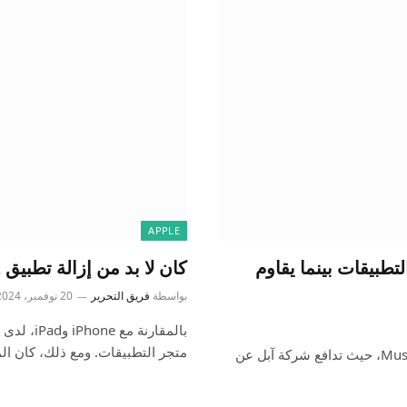
APPLE
زالة Musi من متجر التطبيقات بينما يقاوم
كان لا بد من إزالة تطبيق F1 “Lapz” لـ Vision Pro من TestFlight
بواسطة
فريق التحرير
20 نوفمبر، 2024
متجر التطبيقات. ومع ذلك، كان ا
تستمر المعركة القانونية حول تطبيق بث الموسيقى المجاني Musi، حيث تدافع شركة آبل عن