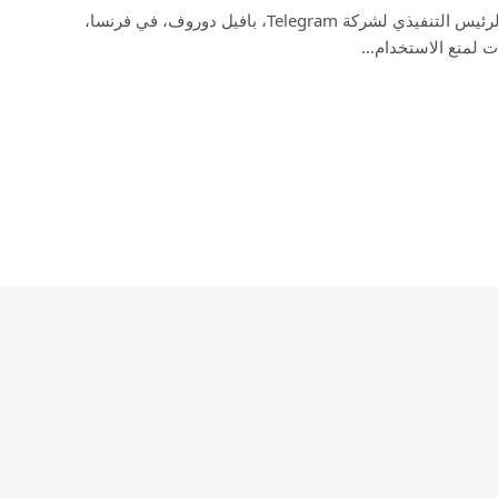
تم “احتجاز” المؤسس المشارك والرئيس التنفيذي لشركة Telegram، بافيل دوروف، في فرنسا،
ت لمنع الاستخدام…