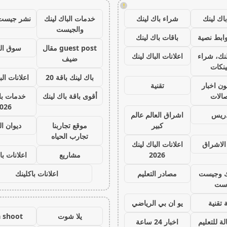
!
اك لينك
شراء باك لينك
خدمات الباك لينك
نشر جيست
والجيست
ابط نصية
باقات باك لينك
guest post مقال
سوق ال
نك، شراء
اعلانات الباك لينك
ضيف
ينكات
باك لينك باقة 20
اعلانات الب
ون اخبار
تقنية
صالات
أقوى باقة باك لينك
خدمات با 
026
دريس
اشراق العالم عالم
كبير
موقع تجاربنا
ديوان ا
تجارب الحياه
الاشراق
اعلانات الباك لينك
2026
مشاريع
اعلانات با
ك وجيست
مصادر التعليم
اعلانات باكلينك
ست
 تقنية
يو ان بي الرياضي
يلا شوت
a shoot
ة للتعليم
اخبار 24 ساعة