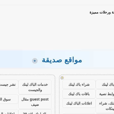
ة ورحلات مميزة
مواقع صديقة
+
!
اك لينك
شراء باك لينك
خدمات الباك لينك
نشر جيست
والجيست
ابط نصية
باقات باك لينك
guest post مقال
سوق ال
نك، شراء
اعلانات الباك لينك
ضيف
ينكات
باك لينك باقة 20
اعلانات الب