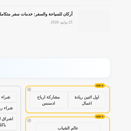
أركان للسياحة والسفر: خدمات سفر متكامل
25 يوليو، 2026
!
شراء ب
اول اثنين ريادة
مشاركة ارباح
اعمال
ادسنس
شراء رو
اشراق ل
!
باكل
عالم الشباب