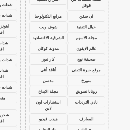
شدات بب
قوقل
شدات بب
ان سفن
مرابع التكنولوجيا
ايتون
خيال التقنية
شوف ويب
اق
مجلة الاسهم
الشرقية الاقتصادية
شدات
عالم الايفون
مدونة كوكان
اق
صحيفة نهج
كار نيوز
شدات بب
موقع خبرة التقني
أناقة أنثى
شدات
اق
متورخ
مدسن
شدات بب
روتانا تسويق
مجلة الابداع
متجر
نادي الترددات
استشارات اون
لاين
شحن ي
المعارف
هيدب فيديو
اق
رمح التقنية
رذاذ التجارة