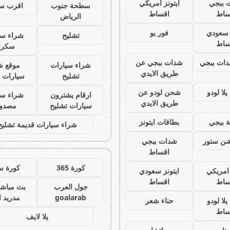
 ببجي
ايتونز امريكي
سطحة جنوب
اقرب س
ساط
اقساط
الرياض
ز سعودي
فور يو
تشليح
شراء سي
ساط
سكرا
ات ببجي
شدات ببجي عن
شراء سيارات
موقع ش
طريق الايدي
تشليح
سيارات 
لا لودو
شحن لودو عن
ارقام يشترون
شراء سي
طريق الايدي
سيارات تشليح
مصدو
 ببجي
بطاقات ايتونز
شراء سيارات قديمة تشليح
يشن ستور
شدات ببجي
اقساط
كورة 365
كورة س
 امريكي
ايتونز سعودي
ساط
اقساط
جول العرب
بث مباشر
goalarab
مدريد ا
لا لودو
حناء شعر
ساط
يلا لايف