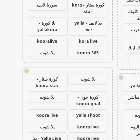
كورة ستار - kora
سوريا لايف
كلينك
star
2
يلا لايف - yalla
يلا كورة -
لعرب
live
yallakora
kooralive
kora live
ك لينك
koora 365
يلا شوت
!
!
يلا شوت
كورة ستار -
koora-star
yall
مباشر
كورة جول -
يلا شوت
koora-goal
وت
yalla shoot
koora live
اليوم
koora live
يلا شوت
ر
koora live
Yalla Live - يلا