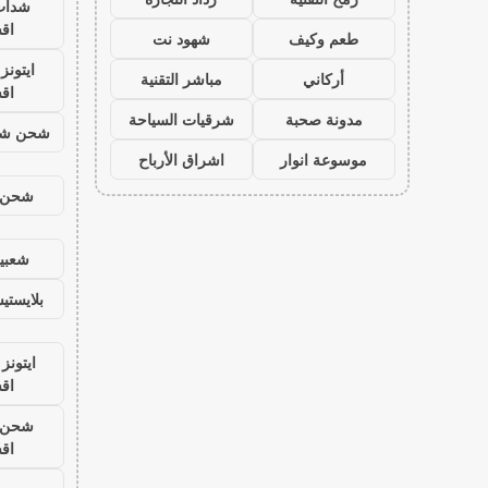
شدات
اق
طعم وكيف
شهود نت
ايتون
أركاني
مباشر التقنية
اق
مدونة صحبة
شرقيات السياحة
شحن شد
موسوعة انوار
اشراق الأرباح
شحن ي
شعبية
بلايست
ايتونز
اق
شحن ي
اق