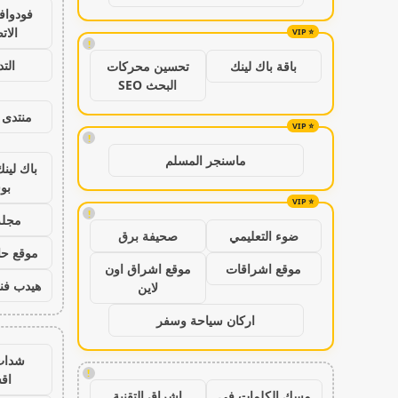
فودواف
الات
!
الت
باقة باك لينك
تحسين محركات
البحث SEO
منتدى 
!
ماسنجر المسلم
باك لين
بو
!
مجلة
ضوء التعليمي
صحيفة برق
موقع حال
موقع اشراقات
موقع اشراق اون
هيدب فن
لاين
اركان سياحة وسفر
شدات
!
اق
مسك الكلمات في
اشراق التقنية