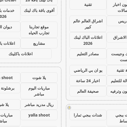
ون اخبار
تقنية
صالات
أقوى باقة باك لينك
خدمات با 
026
دريس
اشراق العالم عالم
كبير
موقع تجاربنا
ديوان ا
تجارب الحياه
الاشراق
اعلانات الباك لينك
2026
مشاريع
اعلانات با
ك وجيست
مصادر التعليم
اعلانات باكلينك
ست
 تقنية
يو ان بي الرياضي
يلا شوت
a shoot
ة للتعليم
اخبار 24 ساعة
مباريات اليوم
برشلونة 
ون وترفيه
صحيفة العالم
مباشر
ريال مدريد مباشر
يلا ش
!
 ببجي
شدات ببجي تمارا
yalla shoot
مباريات 
ساط
مباش