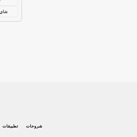
ح
شاي 
شروحات
تطبيقات