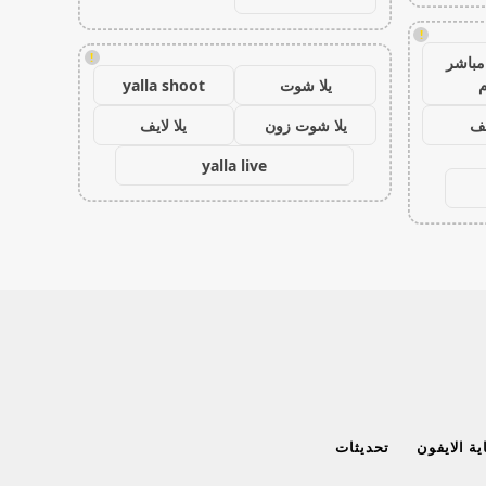
!
!
مباشر
م
يلا شوت
yalla shoot
يف
يلا شوت زون
يلا لايف
yalla live
ة الايفون
تحديثات