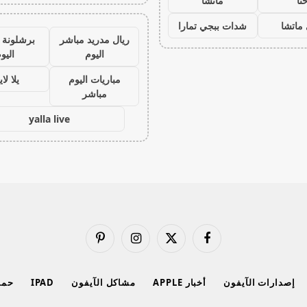
نا
ماتشا
ماتشا
شدات ببجي تمارا
ريال مدريد مباشر
برشلونة 
اليوم
اليو
مباريات اليوم
يلا لا
مباشر
yalla live
فيسبوك
X
الانستغرام
بينتيريست
(Twitter)
إصدارات الآيفون
أخبار APPLE
مشاكل الآيفون
IPAD
حماي