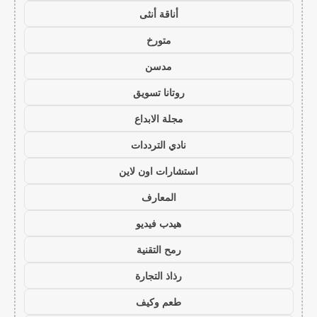
أناقة أنثى
متورخ
مدسن
روتانا تسويق
مجلة الابداع
نادي الترددات
استشارات اون لاين
المعارف
هيدب فيديو
رمح التقنية
رذاذ التجارة
طعم وكيف