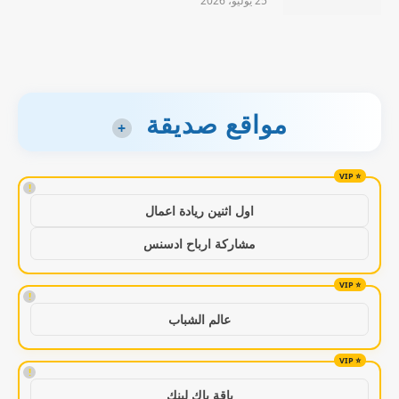
25 يوليو، 2026
مواقع صديقة
+
!
اول اثنين ريادة اعمال
مشاركة ارباح ادسنس
!
عالم الشباب
!
باقة باك لينك