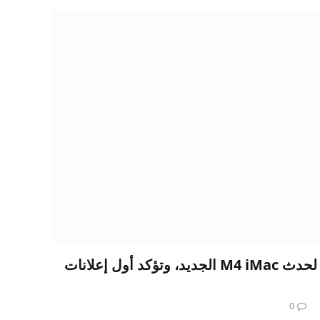
تنشر Apple مقطع فيديو لحدث M4 iMac الجديد، وتؤكد أول إعلانات
0