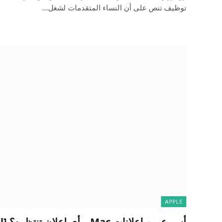
توظيف تنص على أن النساء المتقدمات لشغل…
APPLE
أسبوع من إعلانات Mac – أي إعلان تنتظره؟ [Poll]