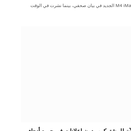
أطلقت شركة Apple اليوم جهاز M4 iMac الجديد في بيان صحفي، بينما نشرت في الوقت
Max  متاح الآن للمشتركين بدون إعلانات في جميع أنحاء