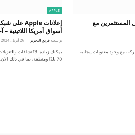
APPLE
تفاعل المستثمرين مع
إعلانات pple
أسواق أمريكا اللاتينية – آخ
بواسطة
فريق التحرير
26 أبريل، 2024
 مع إعلانات WWDC الخاصة بالشركة، مع وجود معنويات إيجابية
70 بلدًا ومنطقة، بما في ذلك الآن…