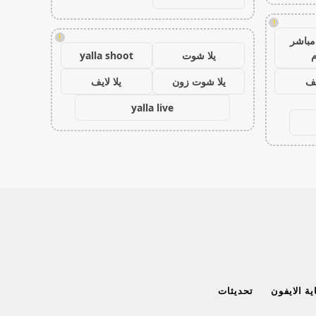
!
!
مباشر
م
يلا شوت
yalla shoot
يف
يلا شوت زون
يلا لايف
yalla live
ة الايفون
تحديثات