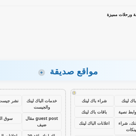
ة ورحلات مميزة
مواقع صديقة
+
!
اك لينك
شراء باك لينك
خدمات الباك لينك
نشر جيست
والجيست
ابط نصية
باقات باك لينك
guest post مقال
سوق ال
نك، شراء
اعلانات الباك لينك
ضيف
ينكات
باك لينك باقة 20
اعلانات الب