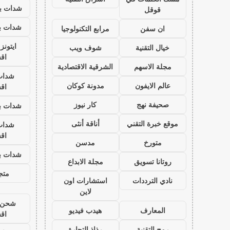
شدات بب
قوقل
شدات بب
ان سفن
مرابع التكنولوجيا
ايتون
خيال التقنية
شوف ويب
اق
مجلة الاسهم
الشرقية الاقتصادية
شدات
عالم الايفون
مدونة كوكان
اق
صحيفة نهج
كار نيوز
شدات بب
موقع خبرة التقني
أناقة أنثى
شدات
اق
متورخ
مدسن
شدات بب
روتانا تسويق
مجلة الابداع
متجر
نادي الترددات
استشارات اون
لاين
شحن ي
المعارف
هيدب فيديو
اق
رمح التقنية
رذاذ التجارة