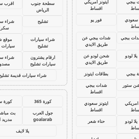
 ببجي
ايتونز امريكي
سطحة جنوب
اقرب س
ساط
اقساط
الرياض
ز سعودي
فور يو
تشليح
شراء سي
ساط
سكرا
ات ببجي
شدات ببجي عن
شراء سيارات
موقع ش
طريق الايدي
تشليح
سيارات 
لا لودو
شحن لودو عن
ارقام يشترون
شراء سي
طريق الايدي
سيارات تشليح
مصدو
 ببجي
بطاقات ايتونز
شراء سيارات قديمة تشليح
يشن ستور
شدات ببجي
اقساط
كورة 365
كورة س
 امريكي
ايتونز سعودي
ساط
اقساط
جول العرب
بث مباشر
goalarab
مدريد ا
لا لودو
حناء شعر
ساط
يلا لايف