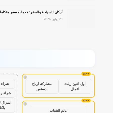
أركان للسياحة والسفر: خدمات سفر متكامل
25 يوليو، 2026
!
شراء ب
اول اثنين ريادة
مشاركة ارباح
اعمال
ادسنس
شراء رو
اشراق ل
!
باكل
عالم الشباب