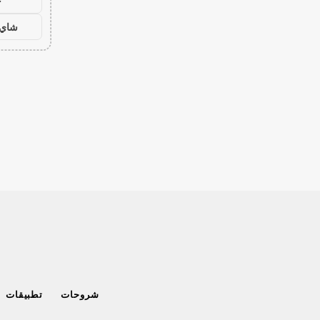
ح
شاي 
شروحات
تطبيقات