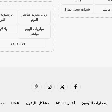
نا
ماتشا
ماتشا
شدات ببجي تمارا
ريال مدريد مباشر
برشلونة 
اليوم
اليو
مباريات اليوم
يلا لا
مباشر
yalla live
فيسبوك
X
الانستغرام
بينتيريست
(Twitter)
إصدارات الآيفون
أخبار APPLE
مشاكل الآيفون
IPAD
حماي