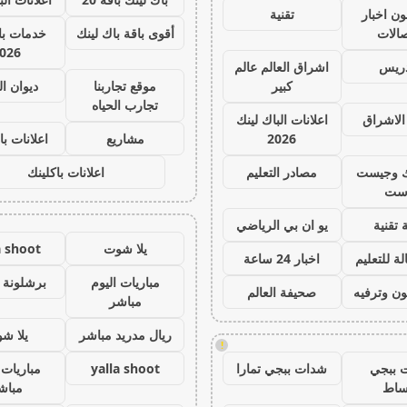
ون اخبار
تقنية
صالات
أقوى باقة باك لينك
خدمات با 
026
دريس
اشراق العالم عالم
كبير
موقع تجاربنا
ديوان ا
تجارب الحياه
الاشراق
اعلانات الباك لينك
2026
مشاريع
اعلانات با
ك وجيست
مصادر التعليم
اعلانات باكلينك
ست
 تقنية
يو ان بي الرياضي
يلا شوت
a shoot
ة للتعليم
اخبار 24 ساعة
مباريات اليوم
برشلونة 
ون وترفيه
صحيفة العالم
مباشر
ريال مدريد مباشر
يلا ش
!
 ببجي
شدات ببجي تمارا
yalla shoot
مباريات 
ساط
مباش