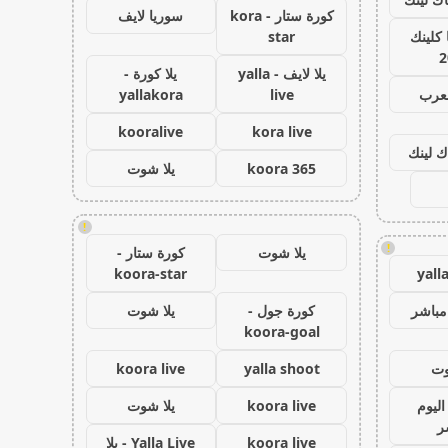
كورة ستار - kora
سوريا لايف
كلينك
star
2
يلا لايف - yalla
يلا كورة -
لعرب
live
yallakora
kooralive
kora live
ك لينك
koora 365
يلا شوت
!
!
يلا شوت
كورة ستار -
koora-star
yall
مباشر
كورة جول -
يلا شوت
koora-goal
وت
yalla shoot
koora live
اليوم
koora live
يلا شوت
ر
koora live
Yalla Live - يلا