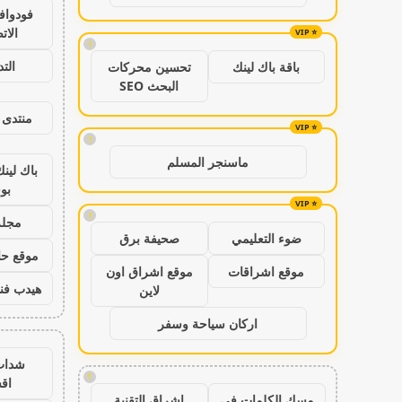
فودواف
الات
!
الت
باقة باك لينك
تحسين محركات
البحث SEO
منتدى 
!
ماسنجر المسلم
باك لين
بو
!
مجلة
ضوء التعليمي
صحيفة برق
موقع حال
موقع اشراقات
موقع اشراق اون
هيدب فن
لاين
اركان سياحة وسفر
شدات
!
اق
مسك الكلمات في
اشراق التقنية