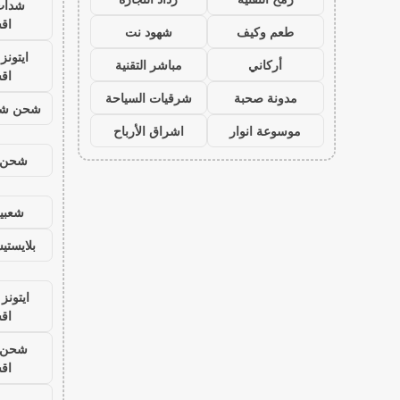
شدات
اق
طعم وكيف
شهود نت
ايتون
أركاني
مباشر التقنية
اق
مدونة صحبة
شرقيات السياحة
شحن شد
موسوعة انوار
اشراق الأرباح
شحن ي
شعبية
بلايست
ايتونز
اق
شحن ي
اق