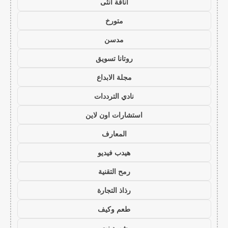
أناقة أنثى
متورخ
مدسن
روتانا تسويق
مجلة الابداع
نادي الترددات
استشارات اون لاين
المعارف
هيدب فيديو
رمح التقنية
رذاذ التجارة
طعم وكيف
شهود نت