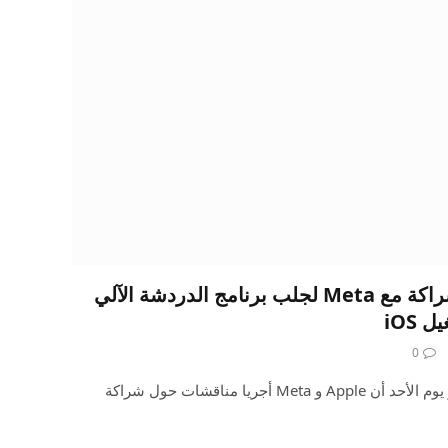
رفضت شركة Apple الشراكة مع Meta لجلب برنامج الدردشة الآلي
iOS
0
أ وول ستريت جورنال كشف تقرير يوم الأحد أن Apple و Meta أجريا مناقشات حول شراكة