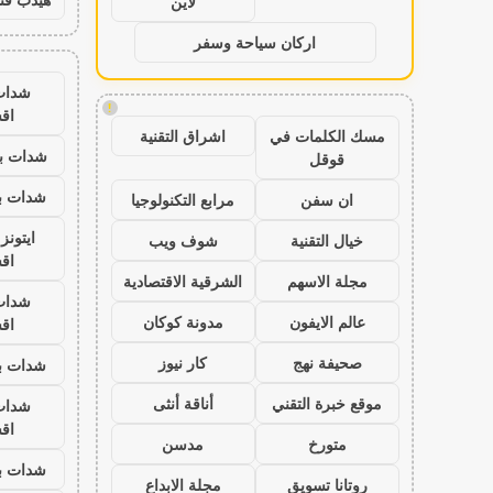
لاين
اركان سياحة وسفر
شدات
!
اق
مسك الكلمات في
اشراق التقنية
شدات بب
قوقل
شدات بب
ان سفن
مرابع التكنولوجيا
ايتون
خيال التقنية
شوف ويب
اق
مجلة الاسهم
الشرقية الاقتصادية
شدات
عالم الايفون
مدونة كوكان
اق
صحيفة نهج
كار نيوز
شدات بب
موقع خبرة التقني
أناقة أنثى
شدات
اق
متورخ
مدسن
شدات بب
روتانا تسويق
مجلة الابداع