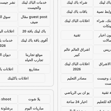
اك لينك
شراء باك لينك
خدمات الباك لينك
نشر جيست
والجيست
ابط نصية
باقات باك لينك
guest post مقال
سوق ال
نك، شراء
اعلانات الباك لينك
ضيف
ينكات
باك لينك باقة 20
اعلانات الب
ون اخبار
تقنية
صالات
أقوى باقة باك لينك
خدمات با 
026
دريس
اشراق العالم عالم
كبير
موقع تجاربنا
ديوان ا
تجارب الحياه
الاشراق
اعلانات الباك لينك
2026
مشاريع
اعلانات با
ك وجيست
مصادر التعليم
اعلانات باكلينك
ست
 تقنية
يو ان بي الرياضي
يلا شوت
a shoot
ة للتعليم
اخبار 24 ساعة
مباريات اليوم
برشلونة 
ون وترفيه
صحيفة العالم