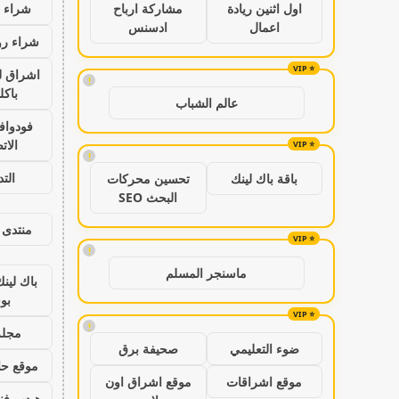
شراء ب
اول اثنين ريادة
مشاركة ارباح
اعمال
ادسنس
شراء رو
اشراق ل
!
باكل
عالم الشباب
فودواف
الات
!
الت
باقة باك لينك
تحسين محركات
البحث SEO
منتدى 
!
ماسنجر المسلم
باك لين
بو
!
مجلة
ضوء التعليمي
صحيفة برق
موقع حال
موقع اشراقات
موقع اشراق اون
هيدب فن