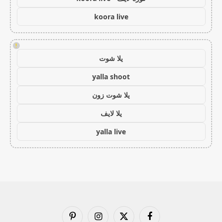
koora live
!
يلا شوت
yalla shoot
يلا شوت زون
يلا لايف
yalla live
فيسبوك
X
الانستغرام
بينتيريست