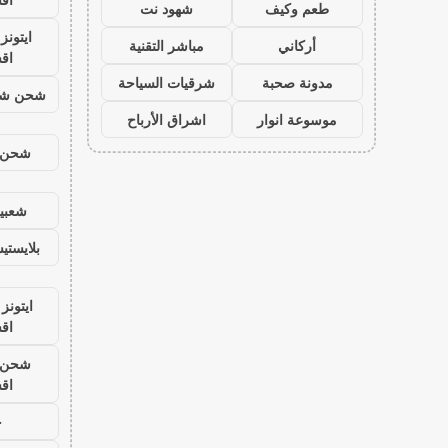
طعم وكيف
شهود نت
ايتون
أركاني
مباشر التقنية
اق
مدونة صحبة
شرقيات السياحة
شحن شد
موسوعة انوار
اشراق الأرباح
شحن ي
شعبية
بلايست
ايتونز
اق
شحن ي
اق
ح