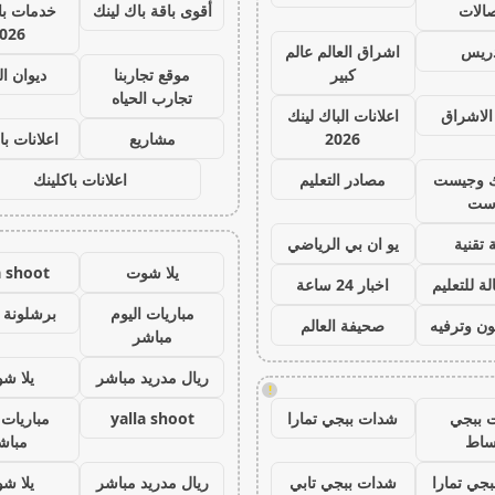
صالات
أقوى باقة باك لينك
خدمات با 
026
دريس
اشراق العالم عالم
كبير
موقع تجاربنا
ديوان ا
تجارب الحياه
الاشراق
اعلانات الباك لينك
2026
مشاريع
اعلانات با
ك وجيست
مصادر التعليم
اعلانات باكلينك
ست
 تقنية
يو ان بي الرياضي
يلا شوت
a shoot
ة للتعليم
اخبار 24 ساعة
مباريات اليوم
برشلونة 
ون وترفيه
صحيفة العالم
مباشر
ريال مدريد مباشر
يلا ش
!
 ببجي
شدات ببجي تمارا
yalla shoot
مباريات 
ساط
مباش
جي تمارا
شدات ببجي تابي
ريال مدريد مباشر
يلا ش