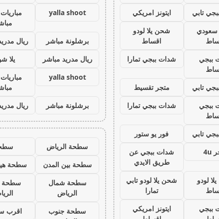
جي تابي
ايتونز امريكي
yalla shoot
مباريات 
مباش
ز سعودي
شحن يلا لودو
ساط
اقساط
برشلونة مباشر
ريال مدريد
 ببجي
شدات ببجي تمارا
ريال مدريد مباشر
يلا ش
ساط
yalla shoot
مباريات 
جي تابي
متجر تقسيط
مباش
 ببجي
شدات ببجي تمارا
برشلونة مباشر
ريال مدريد
ساط
جي تابي
فور يو ستور
سطحة الرياض
سطح
 4u
شدات ببجي عن
طريق الايدي
سطحة بين المدن
سطحة هيد
لا لودو
شحن يلا لودو تابي
سطحة شمال
سطحة 
ساط
تمارا
الرياض
الري
 ببجي
ايتونز امريكي
سطحة جنوب
اقرب س
ساط
اقساط