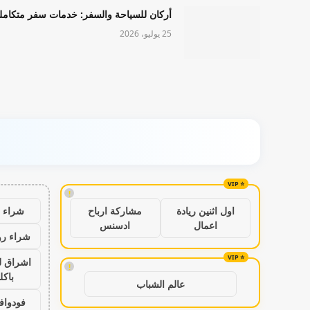
أركان للسياحة والسفر: خدمات سفر متكامل
25 يوليو، 2026
!
شراء ب
اول اثنين ريادة
مشاركة ارباح
اعمال
ادسنس
شراء رو
اشراق ل
!
باكل
عالم الشباب
فودواف