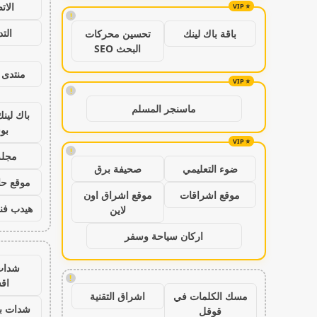
الات
!
الت
باقة باك لينك
تحسين محركات
البحث SEO
منتدى 
!
ماسنجر المسلم
باك لين
بو
!
مجلة
ضوء التعليمي
صحيفة برق
موقع حال
موقع اشراقات
موقع اشراق اون
هيدب فن
لاين
اركان سياحة وسفر
شدات
!
اق
مسك الكلمات في
اشراق التقنية
شدات بب
قوقل