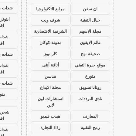
شدات بب
ان سفن
مرابع التكنولوجيا
ايتون
خيال التقنية
شوف ويب
اق
مجلة الاسهم
الشرقية الاقتصادية
شدات
عالم الايفون
مدونة كوكان
اق
صحيفة نهج
كار نيوز
شدات بب
موقع خبرة التقني
أناقة أنثى
شدات
اق
متورخ
مدسن
شدات بب
روتانا تسويق
مجلة الابداع
متجر
نادي الترددات
استشارات اون
لاين
شحن ي
المعارف
هيدب فيديو
اق
رمح التقنية
رذاذ التجارة
شدات
اق