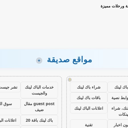
ة ورحلات مميزة
مواقع صديقة
+
!
اك لينك
شراء باك لينك
خدمات الباك لينك
نشر جيست
والجيست
ابط نصية
باقات باك لينك
guest post مقال
سوق ال
نك، شراء
اعلانات الباك لينك
ضيف
ينكات
باك لينك باقة 20
اعلانات الب
ون اخبار
تقنية