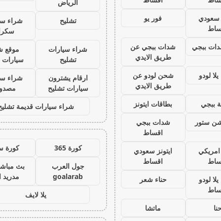
الرياض
ز سعودي
فور يو
تشليح
شراء سي
ساط
سكرا
ات ببجي
شدات ببجي عن
شراء سيارات
موقع ش
طريق الايدي
تشليح
سيارات 
لا لودو
شحن لودو عن
ارقام يشترون
شراء سي
طريق الايدي
سيارات تشليح
مصدو
 ببجي
بطاقات ايتونز
شراء سيارات قديمة تشليح
يشن ستور
شدات ببجي
اقساط
كورة 365
كورة س
 امريكي
ايتونز سعودي
ساط
اقساط
جول العرب
بث مباشر
goalarab
مدريد ا
لا لودو
حناء شعر
ساط
يلا لايف
نا
ماتشا