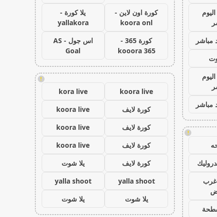
اليوم
كورة اون لاين -
يلا كورة -
ر
koora onl
yallakora
 مباشر
كورة 365 -
اس جول - AS
Goal
kooora 365
وت
اليوم
!
ر
kora live
koora live
 مباشر
كورة لايف
koora live
كورة لايف
koora live
!
ه
كورة لايف
koora live
روليك
كورة لايف
يلا شوت
غرب
yalla shoot
yalla shoot
اض
يلا شوت
يلا شوت
طحة