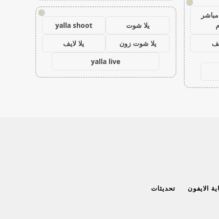
!
!
مباشر
م
يلا شوت
yalla shoot
يف
يلا شوت زون
يلا لايف
yalla live
ة الايفون
تحديثات