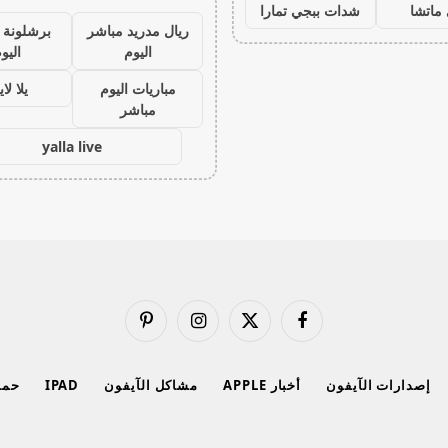
ماتشا
شدات ببجي تمارا
ريال مدريد مباشر
برشلونة 
اليوم
اليو
مباريات اليوم
يلا لا
مباشر
yalla live
فيسبوك
X
الانستغرام
بينتيريست
(Twitter)
إصدارات الآيفون
أخبار APPLE
مشاكل الآيفون
IPAD
حماي