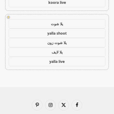
koora live
!
يلا شوت
yalla shoot
يلا شوت زون
يلا لايف
yalla live
فيسبوك
X
الانستغرام
بينتيريست
(Twitter)