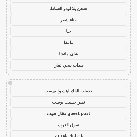
شحن يلا لودو اقساط
حناء شعر
حنا
ماتشا
شاي ماتشا
شدات ببجي تمارا
!
خدمات الباك لينك والجيست
نشر جيست بوست
guest post مقال ضيف
سوق العرب
باك لينك باقة 20