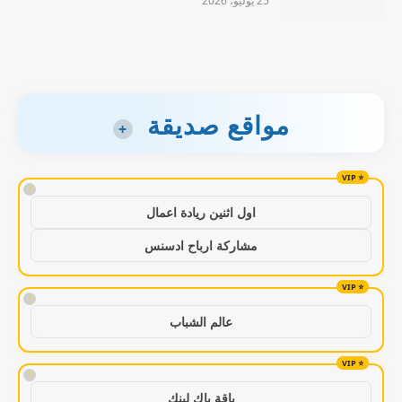
25 يوليو، 2026
مواقع صديقة
+
!
اول اثنين ريادة اعمال
مشاركة ارباح ادسنس
!
عالم الشباب
!
باقة باك لينك