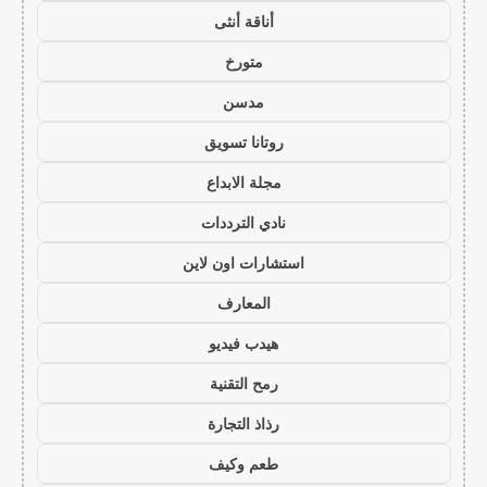
أناقة أنثى
متورخ
مدسن
روتانا تسويق
مجلة الابداع
نادي الترددات
استشارات اون لاين
المعارف
هيدب فيديو
رمح التقنية
رذاذ التجارة
طعم وكيف