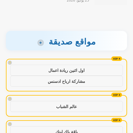
25 يوليو، 2026
مواقع صديقة
+
!
اول اثنين ريادة اعمال
مشاركة ارباح ادسنس
!
عالم الشباب
!
باقة باك لينك