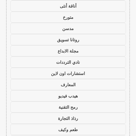
أناقة أنثى
متورخ
مدسن
روتانا تسويق
مجلة الابداع
نادي الترددات
استشارات اون لاين
المعارف
هيدب فيديو
رمح التقنية
رذاذ التجارة
طعم وكيف