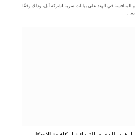
 المنافسة في الهند على بيانات سرية لشركة أبل، وذلك وفقًا
حة…
ة Apple بطلب لرفض الدعوى القضائية لمكافحة الاحتكار