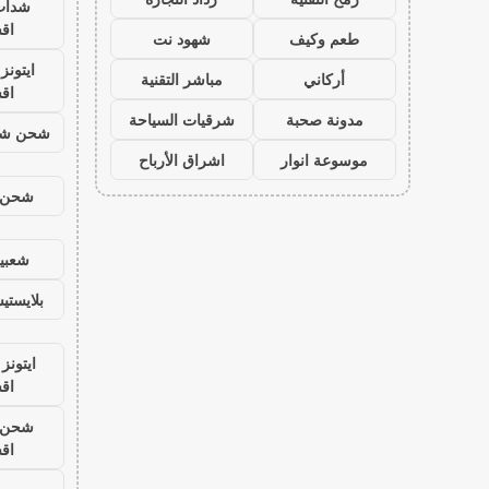
شدات
اق
طعم وكيف
شهود نت
ايتون
أركاني
مباشر التقنية
اق
مدونة صحبة
شرقيات السياحة
شحن شد
موسوعة انوار
اشراق الأرباح
شحن ي
شعبية
بلايست
ايتونز
اق
شحن ي
اق