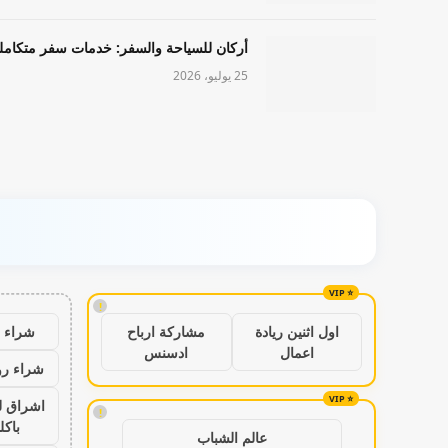
أركان للسياحة والسفر: خدمات سفر متكامل
25 يوليو، 2026
!
شراء ب
اول اثنين ريادة
مشاركة ارباح
اعمال
ادسنس
شراء رو
اشراق ل
!
باكل
عالم الشباب