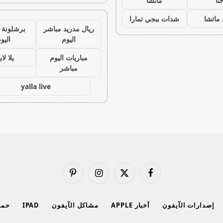
نا
ماتشا
ماتشا
شدات ببجي تمارا
ريال مدريد مباشر
برشلونة 
اليوم
اليو
مباريات اليوم
يلا لا
مباشر
yalla live
فيسبوك
X
الانستغرام
بينتيريست
(Twitter)
إصدارات الآيفون
أخبار APPLE
مشاكل الآيفون
IPAD
حماي