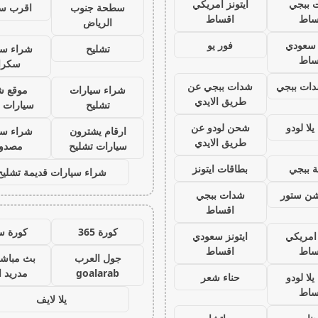
 ببجي
ايتونز امريكي
سطحة جنوب
اقرب س
ساط
اقساط
الرياض
ز سعودي
فور يو
تشليح
شراء سي
ساط
سكرا
ات ببجي
شدات ببجي عن
شراء سيارات
موقع ش
طريق الايدي
تشليح
سيارات 
لا لودو
شحن لودو عن
ارقام يشترون
شراء سي
طريق الايدي
سيارات تشليح
مصدو
 ببجي
بطاقات ايتونز
شراء سيارات قديمة تشليح
يشن ستور
شدات ببجي
اقساط
كورة 365
كورة س
 امريكي
ايتونز سعودي
ساط
اقساط
جول العرب
بث مباشر
goalarab
مدريد ا
لا لودو
حناء شعر
ساط
يلا لايف