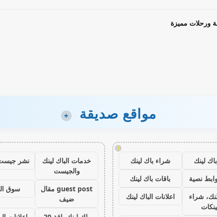
ة ورحلات مميزة
مواقع صديقة
+
!
اك لينك
شراء باك لينك
خدمات الباك لينك
نشر جيست
والجيست
ابط نصية
باقات باك لينك
guest post مقال
سوق ال
نك، شراء
اعلانات الباك لينك
ضيف
ينكات
باك لينك باقة 20
اعلانات الب