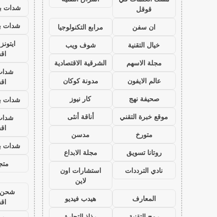
شدات بب
قوقل
شدات بب
ان سفن
مرابع التكنولوجيا
ايتون
خيال التقنية
شوف ويب
اق
مجلة الاسهم
الشرقية الاقتصادية
شدات
عالم الايفون
مدونة كوكان
اق
صحيفة نهج
كار نيوز
شدات بب
موقع خبرة التقني
أناقة أنثى
شدات
اق
متورخ
مدسن
شدات بب
روتانا تسويق
مجلة الابداع
متجر
نادي الترددات
استشارات اون
لاين
شحن ي
المعارف
هيدب فيديو
اق
رمح التقنية
رذاذ التجارة