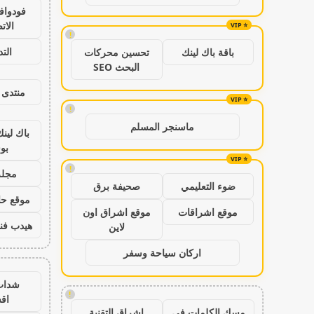
فودواف
الات
!
الت
باقة باك لينك
تحسين محركات
البحث SEO
منتدى 
!
ماسنجر المسلم
باك لين
بو
!
مجلة
ضوء التعليمي
صحيفة برق
موقع حال
موقع اشراقات
موقع اشراق اون
هيدب فن
لاين
اركان سياحة وسفر
شدات
!
اق
مسك الكلمات في
اشراق التقنية