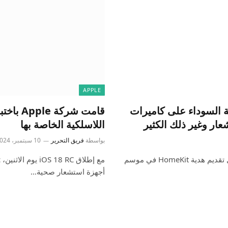
APPLE
 السوداء على كاميرات
قامت شر
اللاسلكية الخاصة بها
بواسطة
فريق التحرير
10 سبتمبر، 2024
تعمل العلامة التجارية الممتازة للمنزل الذكي Aqara على جعل تقديم هدية HomeKit في موسم
أجهزة استشعار صحية…