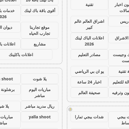
ون اخبار
تقنية
صالات
أقوى باقة باك لينك
خدمات با 
026
دريس
اشراق العالم عالم
كبير
موقع تجاربنا
ديوان ا
تجارب الحياه
الاشراق
اعلانات الباك لينك
2026
مشاريع
اعلانات با
ك وجيست
مصادر التعليم
اعلانات باكلينك
ست
 تقنية
يو ان بي الرياضي
يلا شوت
a shoot
ة للتعليم
اخبار 24 ساعة
مباريات اليوم
برشلونة 
ون وترفيه
صحيفة العالم
مباشر
ريال مدريد مباشر
يلا ش
!
 ببجي
شدات ببجي تمارا
yalla shoot
مباريات 
ساط
مباش