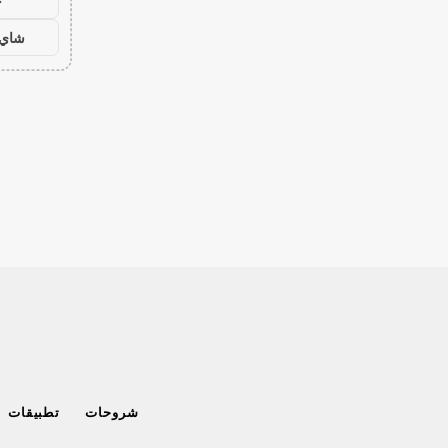
ح
شاي 
شروحات
تطبيقات