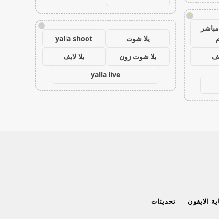
!
!
مباشر
م
يلا شوت
yalla shoot
يف
يلا شوت زون
يلا لايف
yalla live
ة الايفون
تحديثات