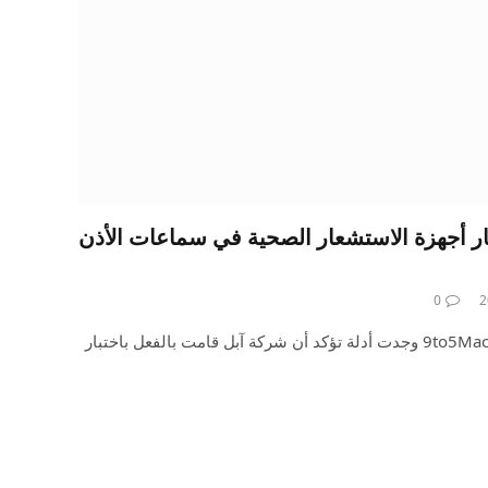
كة Apple باختبار أجهزة الاستشعار الصحية في سماعات الأذن
0
مع إطلاق iOS 18 RC يوم الاثنين، 9to5Mac وجدت أدلة تؤكد أن شركة آبل قامت بالفعل باختبار