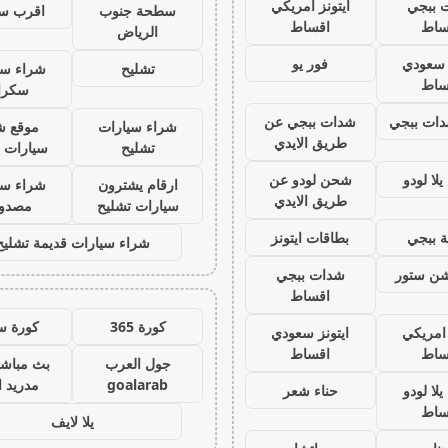
 ببجي
ايتونز امريكي
سطحة جنوب
اقرب س
ساط
اقساط
الرياض
ز سعودي
فور يو
تشليح
شراء سي
ساط
سكرا
ات ببجي
شدات ببجي عن
شراء سيارات
موقع ش
طريق الايدي
تشليح
سيارات 
لا لودو
شحن لودو عن
ارقام يشترون
شراء سي
طريق الايدي
سيارات تشليح
مصدو
 ببجي
بطاقات ايتونز
شراء سيارات قديمة تشليح
يشن ستور
شدات ببجي
اقساط
كورة 365
كورة س
 امريكي
ايتونز سعودي
ساط
اقساط
جول العرب
بث مباشر
goalarab
مدريد ا
لا لودو
حناء شعر
ساط
يلا لايف