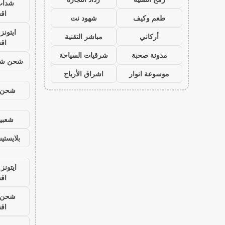
شدات
اق
طعم وكيف
شهود نت
ايتون
أركاني
مباشر التقنية
اق
مدونة صحبة
شرقيات السياحة
شحن شد
موسوعة انوار
اشراق الأرباح
شحن ي
شعبية
بلايست
ايتونز
اق
شحن ي
اق