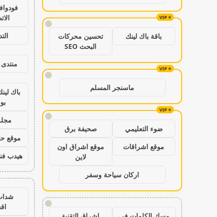
فودواف
الات
!
الت
باقة باك لينك
تحسين محركات
البحث SEO
منتدى 
!
ماسنجر المسلم
باك لين
بو
!
مجلة
ضوء التعليمي
صحيفة برق
موقع حال
موقع اشراقات
موقع اشراق اون
هيدب فن
لاين
اركان سياحة وسفر
شدات
!
اق
مسك الكلمات في
اشراق التقنية