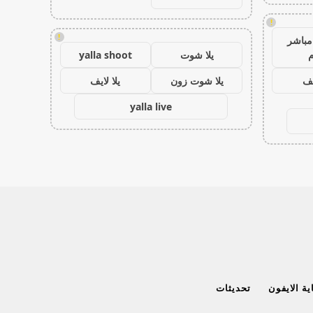
!
!
مباشر
م
يلا شوت
yalla shoot
يف
يلا شوت زون
يلا لايف
yalla live
ة الايفون
تحديثات