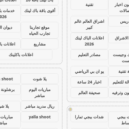
ون اخبار
تقنية
صالات
أقوى باقة باك لينك
خدمات با 
026
دريس
اشراق العالم عالم
كبير
موقع تجاربنا
ديوان ا
تجارب الحياه
الاشراق
اعلانات الباك لينك
2026
مشاريع
اعلانات با
ك وجيست
مصادر التعليم
اعلانات باكلينك
ست
 تقنية
يو ان بي الرياضي
يلا شوت
a shoot
ة للتعليم
اخبار 24 ساعة
مباريات اليوم
برشلونة 
ون وترفيه
صحيفة العالم
مباشر
ريال مدريد مباشر
يلا ش
!
 ببجي
شدات ببجي تمارا
yalla shoot
مباريات 
ساط
مباش