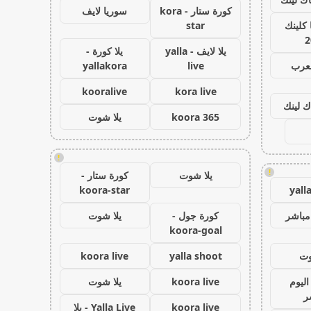
كورة ستار - kora
سوريا لايف
كلينك
star
2
يلا لايف - yalla
يلا كورة -
لعرب
live
yallakora
kooralive
kora live
ك لينك
koora 365
يلا شوت
!
!
يلا شوت
كورة ستار -
koora-star
yall
مباشر
كورة جول -
يلا شوت
koora-goal
وت
yalla shoot
koora live
اليوم
koora live
يلا شوت
ر
koora live
Yalla Live - يلا