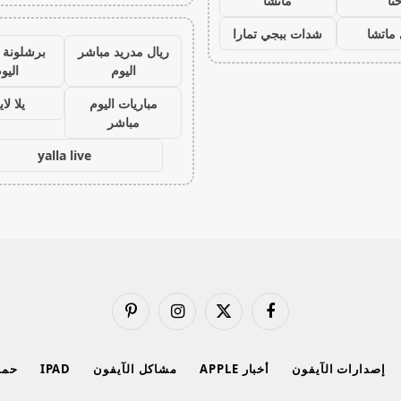
نا
ماتشا
ماتشا
شدات ببجي تمارا
ريال مدريد مباشر
برشلونة 
اليوم
اليو
مباريات اليوم
يلا لا
مباشر
yalla live
فيسبوك
X
الانستغرام
بينتيريست
(Twitter)
إصدارات الآيفون
أخبار APPLE
مشاكل الآيفون
IPAD
حماي