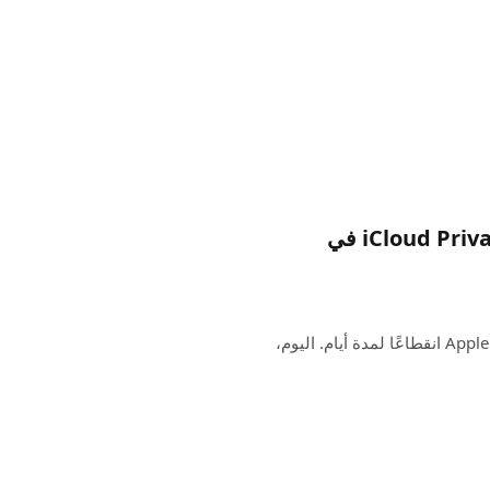
يلقي Substack باللوم على انقطاع iCloud Private Relay في
في الأسبوع الماضي، شهدت ميزة iCloud Private Relay من Apple انقطاعًا لمدة أيام. اليوم،