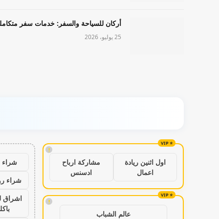
أركان للسياحة والسفر: خدمات سفر متكامل
25 يوليو، 2026
!
شراء ب
اول اثنين ريادة
مشاركة ارباح
اعمال
ادسنس
شراء رو
اشراق ل
!
باكل
عالم الشباب