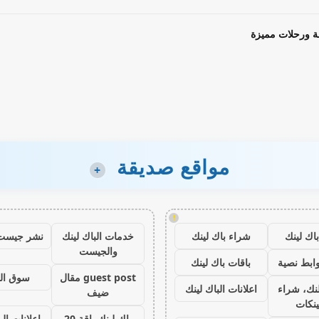
ة ورحلات مميزة
مواقع صديقة
+
!
اك لينك
شراء باك لينك
خدمات الباك لينك
نشر جيست
والجيست
ابط نصية
باقات باك لينك
guest post مقال
سوق ال
نك، شراء
اعلانات الباك لينك
ضيف
ينكات
باك لينك باقة 20
اعلانات الب