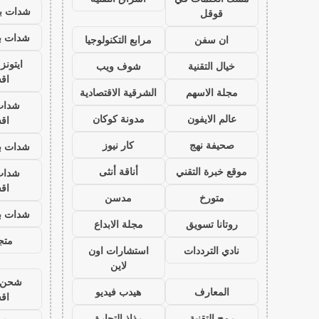
شدات بب
قوقل
شدات بب
ان سفن
مرابع التكنولوجيا
ايتون
خيال التقنية
شوف ويب
اق
مجلة الاسهم
الشرقية الاقتصادية
شدات
عالم الايفون
مدونة كوكان
اق
صحيفة نهج
كار نيوز
شدات بب
موقع خبرة التقني
أناقة أنثى
شدات
اق
متورخ
مدسن
شدات بب
روتانا تسويق
مجلة الابداع
متجر
نادي الترددات
استشارات اون
لاين
شحن ي
المعارف
هيدب فيديو
اق
رمح التقنية
رذاذ التجارة