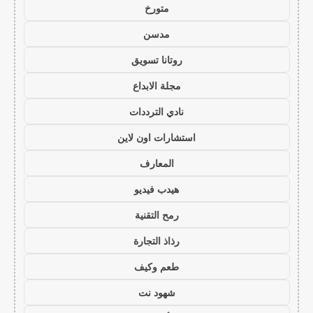
متورخ
مدسن
روتانا تسويق
مجلة الابداع
نادي الترددات
استشارات اون لاين
المعارف
هيدب فيديو
رمح التقنية
رذاذ التجارة
طعم وكيف
شهود نت