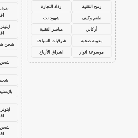
رمح التقنية
رذاذ التجارة
شدات
اق
طعم وكيف
شهود نت
ايتون
أركاني
مباشر التقنية
اق
مدونة صحبة
شرقيات السياحة
شحن شد
موسوعة انوار
اشراق الأرباح
شحن ي
شعبية
بلايست
ايتونز
اق
شحن ي
اق