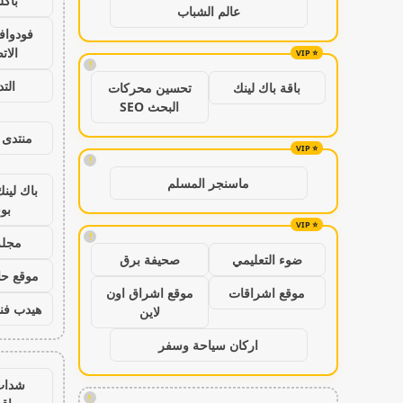
باكل
عالم الشباب
فودواف
الات
!
الت
باقة باك لينك
تحسين محركات
البحث SEO
منتدى 
!
ماسنجر المسلم
باك لين
بو
!
مجلة
ضوء التعليمي
صحيفة برق
موقع حال
موقع اشراقات
موقع اشراق اون
هيدب فن
لاين
اركان سياحة وسفر
شدات
!