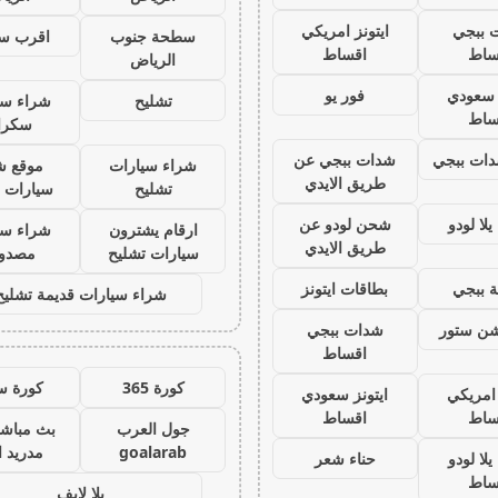
 ببجي
ايتونز امريكي
سطحة جنوب
اقرب س
ساط
اقساط
الرياض
ز سعودي
فور يو
تشليح
شراء سي
ساط
سكرا
ات ببجي
شدات ببجي عن
شراء سيارات
موقع ش
طريق الايدي
تشليح
سيارات 
لا لودو
شحن لودو عن
ارقام يشترون
شراء سي
طريق الايدي
سيارات تشليح
مصدو
 ببجي
بطاقات ايتونز
شراء سيارات قديمة تشليح
يشن ستور
شدات ببجي
اقساط
كورة 365
كورة س
 امريكي
ايتونز سعودي
ساط
اقساط
جول العرب
بث مباشر
goalarab
مدريد ا
لا لودو
حناء شعر
ساط
يلا لايف