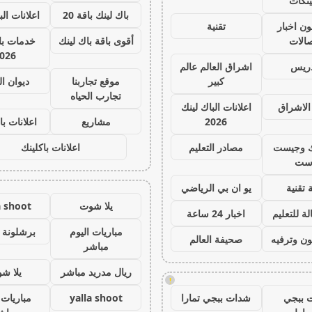
ينكات
باك لينك باقة 20
اعلانات الب
ون اخبار
تقنية
صالات
أقوى باقة باك لينك
خدمات با 
026
دريس
اشراق العالم عالم
كبير
موقع تجاربنا
ديوان ا
تجارب الحياه
الاشراق
اعلانات الباك لينك
2026
مشاريع
اعلانات با
ك وجيست
مصادر التعليم
اعلانات باكلينك
ست
 تقنية
يو ان بي الرياضي
يلا شوت
a shoot
ة للتعليم
اخبار 24 ساعة
مباريات اليوم
برشلونة 
ون وترفيه
صحيفة العالم
مباشر
ريال مدريد مباشر
يلا ش
!
 ببجي
شدات ببجي تمارا
yalla shoot
مباريات 