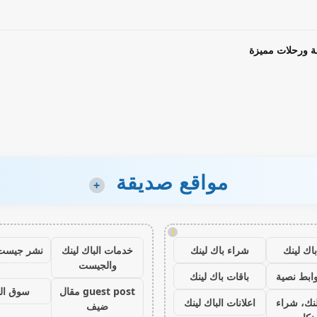
ة ورحلات مميزة
مواقع صديقة
+
!
اك لينك
شراء باك لينك
خدمات الباك لينك
نشر جيست
والجيست
ابط نصية
باقات باك لينك
guest post مقال
سوق ال
نك، شراء
اعلانات الباك لينك
ضيف