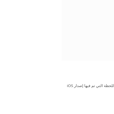
لقد كنت أستخدم ميزة الذكاء المرئي الجديدة من Apple منذ اللحظة التي تم فيها إصدار iOS