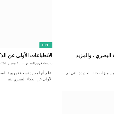
APPLE
الانطباعات الأولى عن الذ
بواسطة
فريق التحرير
15 نوفمبر، 2024
في آخر حلقة من فك تشفير iOSو 9to5mac يبحث في العديد من ميزات iOS الجديدة التي لم
الأولى عن الذكاء البصري يتم…