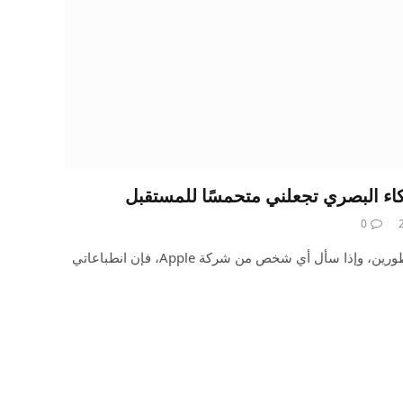
كاء البصري تجعلني متحمسًا للمستقبل
0
أعلم أنها مجرد نسخة تجريبية للمطورين، وإذا سأل أي شخص من شركة Apple، فإن انطباعاتي