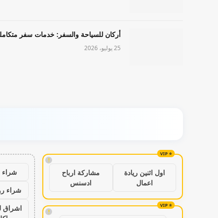
أركان للسياحة والسفر: خدمات سفر متكامل
25 يوليو، 2026
!
شراء ب
اول اثنين ريادة
مشاركة ارباح
اعمال
ادسنس
شراء رو
اشراق ل
!