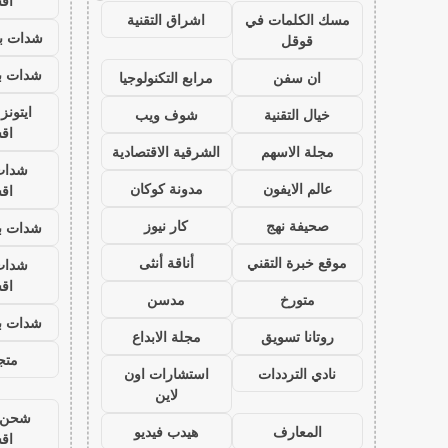
اق
مسك الكلمات في
اشراق التقنية
شدات بب
قوقل
شدات بب
ان سفن
مرابع التكنولوجيا
ايتون
خيال التقنية
شوف ويب
اق
مجلة الاسهم
الشرقية الاقتصادية
شدات
عالم الايفون
مدونة كوكان
اق
صحيفة نهج
كار نيوز
شدات بب
موقع خبرة التقني
أناقة أنثى
شدات
اق
متورخ
مدسن
شدات بب
روتانا تسويق
مجلة الابداع
متجر
نادي الترددات
استشارات اون
لاين
شحن ي
المعارف
هيدب فيديو
اق