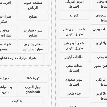
 ببجي
ايتونز امريكي
سطحة جنوب
اقرب س
ساط
اقساط
الرياض
ز سعودي
فور يو
تشليح
شراء سي
ساط
سكرا
ات ببجي
شدات ببجي عن
شراء سيارات
موقع ش
طريق الايدي
تشليح
سيارات 
لا لودو
شحن لودو عن
ارقام يشترون
شراء سي
طريق الايدي
سيارات تشليح
مصدو
 ببجي
بطاقات ايتونز
شراء سيارات قديمة تشليح
يشن ستور
شدات ببجي
اقساط
كورة 365
كورة س
 امريكي
ايتونز سعودي
ساط
اقساط
جول العرب
بث مباشر
goalarab
مدريد ا
لا لودو
حناء شعر
ساط
يلا لايف