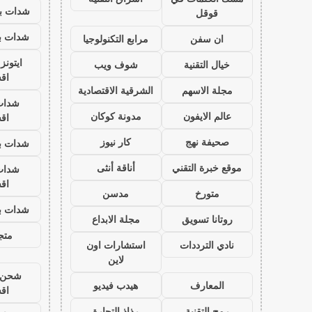
شدات بب
قوقل
شدات بب
ان سفن
مرابع التكنولوجيا
ايتون
خيال التقنية
شوف ويب
اق
مجلة الاسهم
الشرقية الاقتصادية
شدات
عالم الايفون
مدونة كوكان
اق
صحيفة نهج
كار نيوز
شدات بب
موقع خبرة التقني
أناقة أنثى
شدات
اق
متورخ
مدسن
شدات بب
روتانا تسويق
مجلة الابداع
متجر
نادي الترددات
استشارات اون
لاين
شحن ي
المعارف
هيدب فيديو
اق
رمح التقنية
رذاذ التجارة