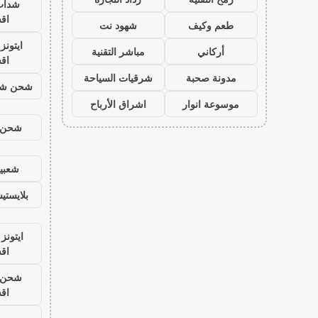
شدات
اق
طعم وكيف
شهود نت
ايتون
أركاني
مباشر التقنية
اق
مدونة صحبة
شرقيات السياحة
شحن شد
موسوعة انوار
اشراق الأرباح
شحن ي
شعبية
بلايست
ايتونز
اق
شحن ي
اق