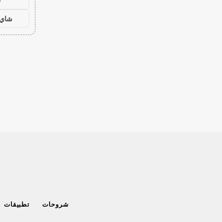
ح
شاي 
شروحات
تطبيقات