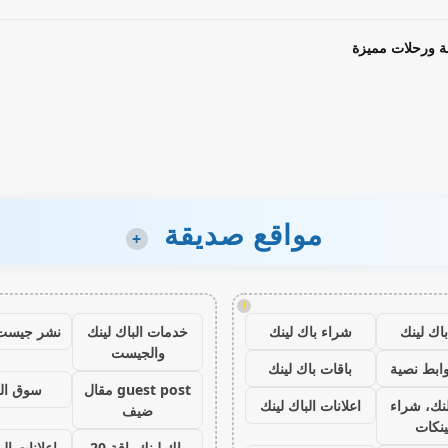
ة ورحلات مميزة
مواقع صديقة
+
!
اك لينك
شراء باك لينك
خدمات الباك لينك
نشر جيست
والجيست
ابط نصية
باقات باك لينك
guest post مقال
سوق ال
نك، شراء
اعلانات الباك لينك
ضيف
ينكات
باك لينك باقة 20
اعلانات الب