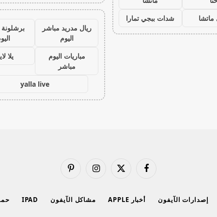
نا
ماتشا
ماتشا
شدات ببجي تمارا
ريال مدريد مباشر
برشلونة 
اليوم
اليو
مباريات اليوم
يلا لا
مباشر
yalla live
فيسبوك
X
الانستغرام
بينتيريست
(Twitter)
إصدارات الآيفون
أخبار APPLE
مشاكل الآيفون
IPAD
حماي