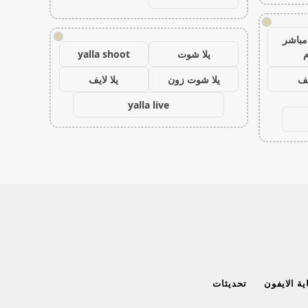
!
!
مباشر
م
يلا شوت
yalla shoot
يف
يلا شوت زون
يلا لايف
yalla live
ة الايفون
تحديثات