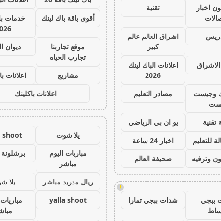
ون اخبار
تقنية
صالات
أقوى باقة باك لينك
خدمات با 
026
دريس
اشراق العالم عالم
كبير
موقع تجاربنا
ديوان ا
تجارب الحياه
الاشراق
اعلانات الباك لينك
2026
مشاريع
اعلانات با
ك وجيست
مصادر التعليم
اعلانات باكلينك
ست
 تقنية
يو ان بي الرياضي
يلا شوت
a shoot
ة للتعليم
اخبار 24 ساعة
مباريات اليوم
برشلونة 
ون وترفيه
صحيفة العالم
مباشر
ريال مدريد مباشر
يلا ش
!
 ببجي
شدات ببجي تمارا
yalla shoot
مباريات 
ساط
مباش