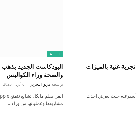
APPLE
Indie App Spotl: يقدم تطبيق “Brink” تجربة غنية بالميزات
البودكاست الجديد يذهب 
والصحة وراء الكواليس
بواسطة
فريق التحرير
6 أبريل، 2025
حبًا بك في تطبيق Indie Spotlight. هذه سلسلة 9to5Mac أسبوعية حيث نعرض أحدث
مشاريعها وعملياتها من وراء…