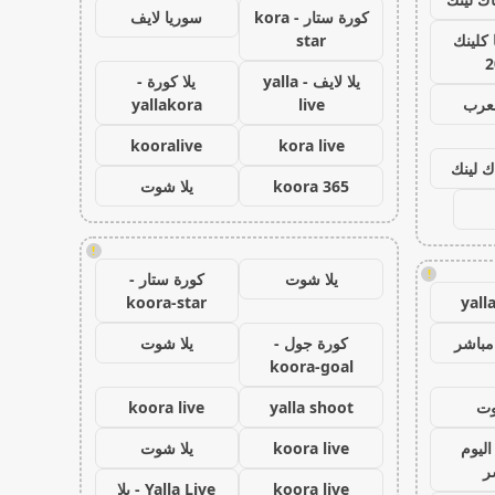
كورة ستار - kora
سوريا لايف
كلينك
star
2
يلا لايف - yalla
يلا كورة -
لعرب
live
yallakora
kooralive
kora live
ك لينك
koora 365
يلا شوت
!
!
يلا شوت
كورة ستار -
koora-star
yall
مباشر
كورة جول -
يلا شوت
koora-goal
وت
yalla shoot
koora live
اليوم
koora live
يلا شوت
ر
koora live
Yalla Live - يلا