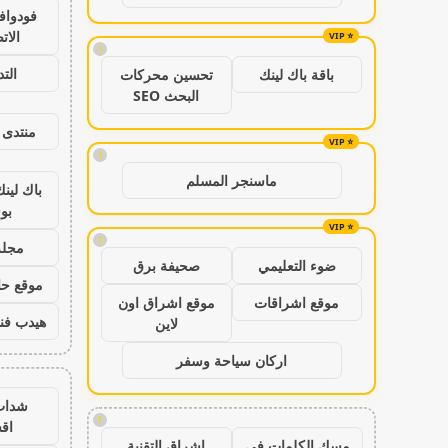
فودواف
الات
!
الت
باقة باك لينك
تحسين محركات
البحث SEO
منتدى 
!
ماسنجر المسلم
باك لين
بو
!
مجلة
ضوء التعليمي
صحيفة برق
موقع حال
موقع اشراقات
موقع اشراق اون
هيدب فن
لاين
اركان سياحة وسفر
شدات
!
اق
مسك الكلمات في
اشراق التقنية