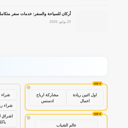
أركان للسياحة والسفر: خدمات سفر متكامل
25 يوليو، 2026
!
شراء ب
اول اثنين ريادة
مشاركة ارباح
اعمال
ادسنس
شراء رو
اشراق ل
!
باكل
عالم الشباب