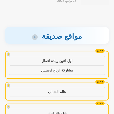
25 يوليو، 2026
مواقع صديقة
+
!
اول اثنين ريادة اعمال
مشاركة ارباح ادسنس
!
عالم الشباب
!
باقة باك لينك