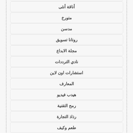
أناقة أنثى
متورخ
مدسن
روتانا تسويق
مجلة الابداع
نادي الترددات
استشارات اون لاين
المعارف
هيدب فيديو
رمح التقنية
رذاذ التجارة
طعم وكيف