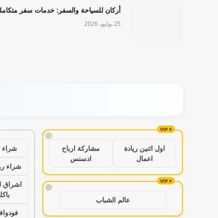
أركان للسياحة والسفر: خدمات سفر متكامل
25 يوليو، 2026
!
شراء ب
اول اثنين ريادة
مشاركة ارباح
اعمال
ادسنس
شراء رو
اشراق ل
!
باكل
عالم الشباب
فودواف