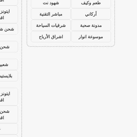
طعم وكيف
شهود نت
ايتون
أركاني
مباشر التقنية
اق
مدونة صحبة
شرقيات السياحة
شحن شد
موسوعة انوار
اشراق الأرباح
شحن ي
شعبية
بلايست
ايتونز
اق
شحن ي
اق
ح