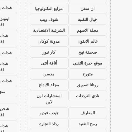
شدات بب
ان سفن
مرابع التكنولوجيا
ايتون
خيال التقنية
شوف ويب
اق
مجلة الاسهم
الشرقية الاقتصادية
شدات
عالم الايفون
مدونة كوكان
اق
صحيفة نهج
كار نيوز
شدات بب
موقع خبرة التقني
أناقة أنثى
شدات
اق
متورخ
مدسن
شدات بب
روتانا تسويق
مجلة الابداع
متجر
نادي الترددات
استشارات اون
لاين
شحن ي
المعارف
هيدب فيديو
اق
رمح التقنية
رذاذ التجارة
شدات
اق