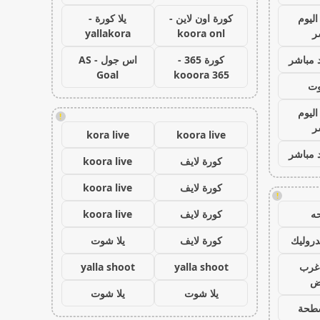
اليوم
كورة اون لاين -
يلا كورة -
ر
koora onl
yallakora
 مباشر
كورة 365 -
اس جول - AS
Goal
kooora 365
وت
اليوم
!
ر
kora live
koora live
 مباشر
كورة لايف
koora live
كورة لايف
koora live
!
ه
كورة لايف
koora live
روليك
كورة لايف
يلا شوت
غرب
yalla shoot
yalla shoot
اض
يلا شوت
يلا شوت
طحة