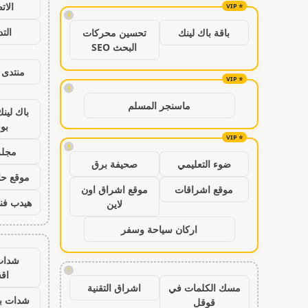
الات
!
الت
باقة باك لينك
تحسين محركات
البحث SEO
منتدى 
!
ماسنجر المسلم
باك لين
بو
!
مجلة
ضوء التعليمي
صحيفة برق
موقع حال
موقع اشراقات
موقع اشراق اون
هيدب فن
لاين
اركان سياحة وسفر
شدات
!
اق
مسك الكلمات في
اشراق التقنية
شدات بب
قوقل