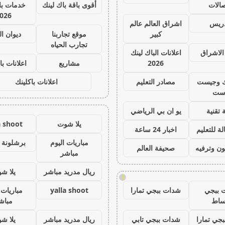
صالات
أقوى باقة باك لينك
خدمات با 
026
دريس
اشراق العالم عالم
كبير
موقع تجاربنا
ديوان ا
تجارب الحياه
الاشراق
اعلانات الباك لينك
2026
مشاريع
اعلانات با
ك وجيست
مصادر التعليم
اعلانات باكلينك
ست
 تقنية
يو ان بي الرياضي
يلا شوت
a shoot
ة للتعليم
اخبار 24 ساعة
مباريات اليوم
برشلونة 
ون وترفيه
صحيفة العالم
مباشر
ريال مدريد مباشر
يلا ش
!
 ببجي
شدات ببجي تمارا
yalla shoot
مباريات 
ساط
مباش
جي تمارا
شدات ببجي تابي
ريال مدريد مباشر
يلا ش