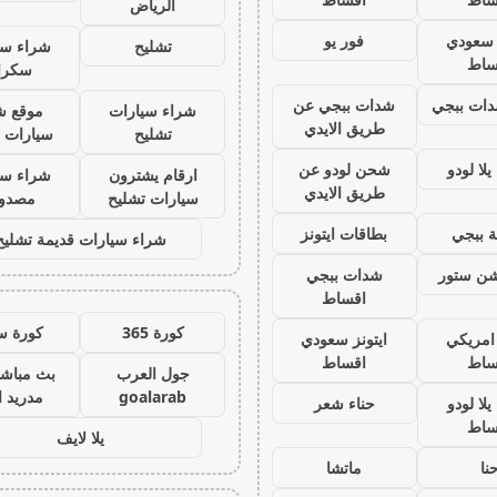
الرياض
ز سعودي
فور يو
تشليح
شراء سي
ساط
سكرا
ات ببجي
شدات ببجي عن
شراء سيارات
موقع ش
طريق الايدي
تشليح
سيارات 
لا لودو
شحن لودو عن
ارقام يشترون
شراء سي
طريق الايدي
سيارات تشليح
مصدو
 ببجي
بطاقات ايتونز
شراء سيارات قديمة تشليح
يشن ستور
شدات ببجي
اقساط
كورة 365
كورة س
 امريكي
ايتونز سعودي
ساط
اقساط
جول العرب
بث مباشر
goalarab
مدريد ا
لا لودو
حناء شعر
ساط
يلا لايف
نا
ماتشا