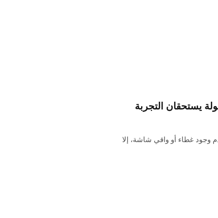
 طريقتي المفضلة لاستخدام iPhone هي عدم وجود غطاء أو واقي شاشة، إلا