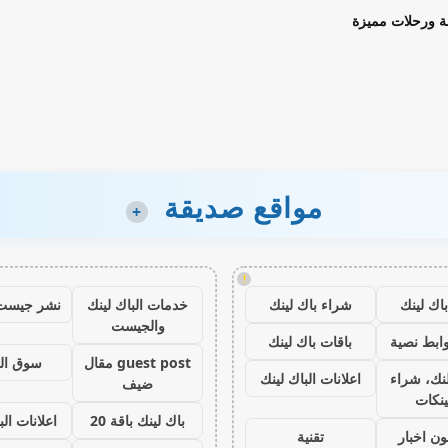
ة ورحلات مميزة
مواقع صديقة
+
!
اك لينك
شراء باك لينك
خدمات الباك لينك
نشر جيست
والجيست
ابط نصية
باقات باك لينك
guest post مقال
سوق ال
نك، شراء
اعلانات الباك لينك
ضيف
ينكات
باك لينك باقة 20
اعلانات الب
ون اخبار
تقنية