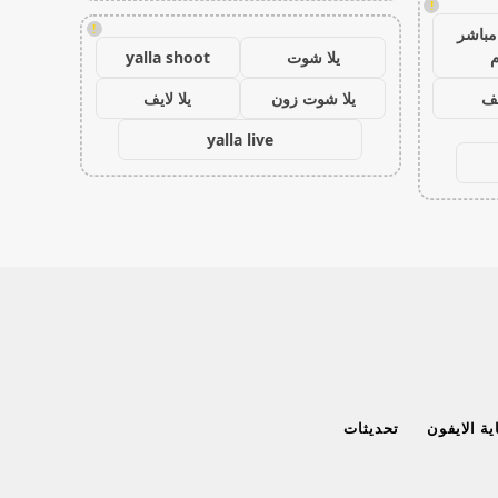
!
!
مباشر
م
يلا شوت
yalla shoot
يف
يلا شوت زون
يلا لايف
yalla live
ة الايفون
تحديثات