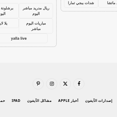
ماتشا
شدات ببجي تمارا
ريال مدريد مباشر
برشلونة 
اليوم
اليو
مباريات اليوم
يلا لا
مباشر
yalla live
فيسبوك
X
الانستغرام
بينتيريست
(Twitter)
إصدارات الآيفون
أخبار APPLE
مشاكل الآيفون
IPAD
حماي