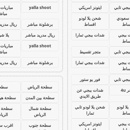
جي تابي
ايتونز امريكي
yalla shoot
مباريات 
مباش
ز سعودي
شحن يلا لودو
ساط
اقساط
برشلونة مباشر
ريال مدريد
 ببجي
شدات ببجي تمارا
ريال مدريد مباشر
يلا ش
ساط
yalla shoot
مباريات 
جي تابي
متجر تقسيط
مباش
 ببجي
شدات ببجي تمارا
برشلونة مباشر
ريال مدريد
ساط
جي تابي
فور يو ستور
سطحة الرياض
سطح
 4u
شدات ببجي عن
طريق الايدي
سطحة بين المدن
سطحة هيد
لا لودو
شحن يلا لودو تابي
سطحة شمال
سطحة 
ساط
تمارا
الرياض
الري
 ببجي
ايتونز امريكي
سطحة جنوب
اقرب س
ساط
اقساط