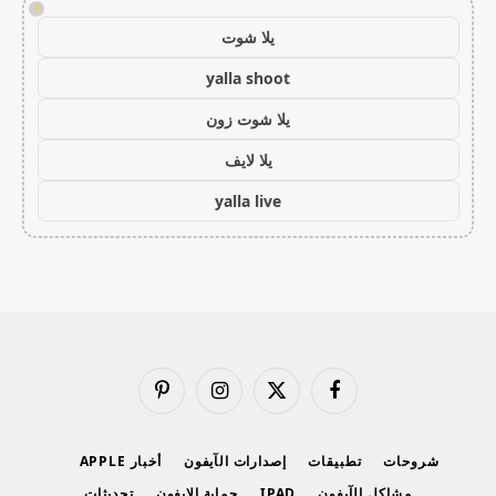
!
يلا شوت
yalla shoot
يلا شوت زون
يلا لايف
yalla live
فيسبوك
X
الانستغرام
بينتيريست
(Twitter)
شروحات
تطبيقات
إصدارات الآيفون
أخبار APPLE
مشاكل الآيفون
IPAD
حماية الايفون
تحديثات