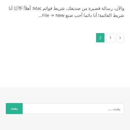
والآن، رسالة قصيرة من صديقك، شريط قوائم Mac: أهلاً! 👋🏻 أنا
شريط القائمة! أنا دائما أحب صنع File → New…
2
1