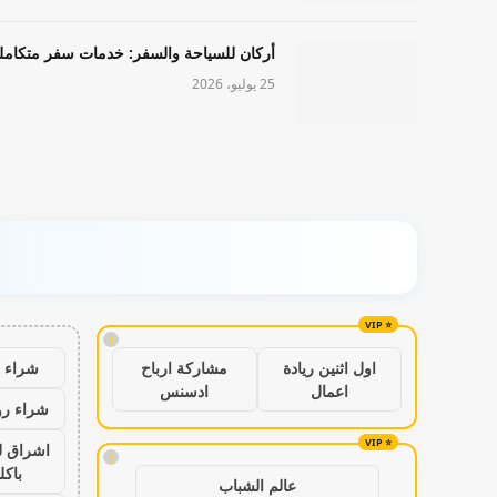
أركان للسياحة والسفر: خدمات سفر متكامل
25 يوليو، 2026
!
شراء ب
اول اثنين ريادة
مشاركة ارباح
اعمال
ادسنس
شراء رو
اشراق ل
!
باكل
عالم الشباب