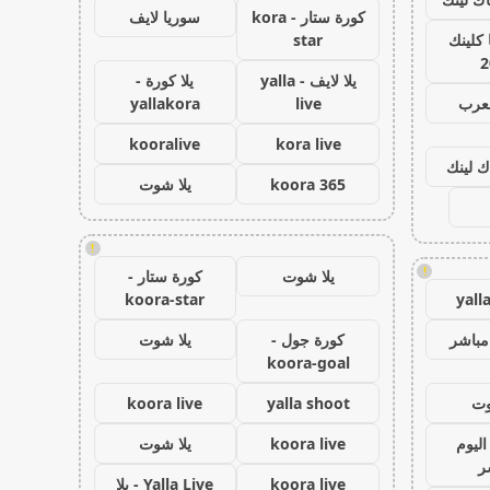
كورة ستار - kora
سوريا لايف
كلينك
star
2
يلا لايف - yalla
يلا كورة -
لعرب
live
yallakora
kooralive
kora live
ك لينك
koora 365
يلا شوت
!
!
يلا شوت
كورة ستار -
koora-star
yall
مباشر
كورة جول -
يلا شوت
koora-goal
وت
yalla shoot
koora live
اليوم
koora live
يلا شوت
ر
koora live
Yalla Live - يلا