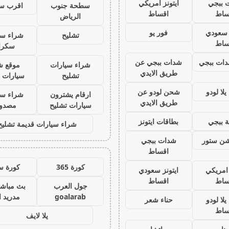
 ببجي
ايتونز امريكي
سطحة جنوب
اقرب س
ساط
اقساط
الرياض
ز سعودي
فور يو
تشليح
شراء سي
ساط
سكرا
ات ببجي
شدات ببجي عن
شراء سيارات
موقع ش
طريق الايدي
تشليح
سيارات 
لا لودو
شحن لودو عن
ارقام يشترون
شراء سي
طريق الايدي
سيارات تشليح
مصدو
 ببجي
بطاقات ايتونز
شراء سيارات قديمة تشليح
يشن ستور
شدات ببجي
اقساط
كورة 365
كورة س
 امريكي
ايتونز سعودي
ساط
اقساط
جول العرب
بث مباشر
goalarab
مدريد ا
لا لودو
حناء شعر
ساط
يلا لايف