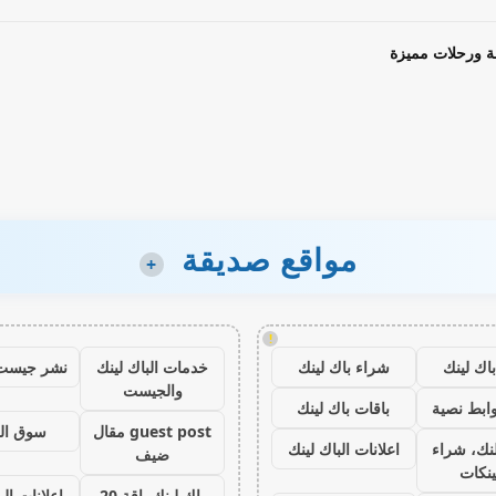
ة ورحلات مميزة
مواقع صديقة
+
!
اك لينك
شراء باك لينك
خدمات الباك لينك
نشر جيست
والجيست
ابط نصية
باقات باك لينك
guest post مقال
سوق ال
نك، شراء
اعلانات الباك لينك
ضيف
ينكات
باك لينك باقة 20
اعلانات الب