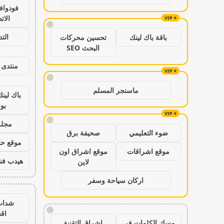
فودواف
الات
!
الت
باقة باك لينك
تحسين محركات
البحث SEO
منتدى 
!
ماسنجر المسلم
باك لين
بو
!
مجلة
ضوء التعليمي
صحيفة برق
موقع حال
موقع اشراقات
موقع اشراق اون
هيدب فن
لاين
اركان سياحة وسفر
شدات
!
اق
مسك الكلمات في
اشراق التقنية