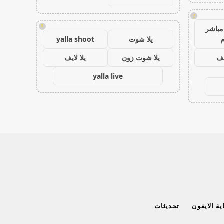
!
!
مباشر
م
يلا شوت
yalla shoot
يف
يلا شوت زون
يلا لايف
yalla live
ة الايفون
تحديثات