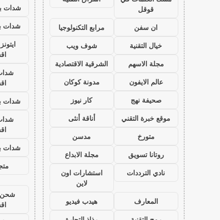
شدات بب
قوقل
شدات بب
ان سفن
مرابع التكنولوجيا
ايتون
خيال التقنية
شوف ويب
اق
مجلة الاسهم
الشرقية الاقتصادية
شدات
عالم الايفون
مدونة كوكان
اق
صحيفة نهج
كار نيوز
شدات بب
موقع خبرة التقني
أناقة أنثى
شدات
اق
متورخ
مدسن
شدات بب
روتانا تسويق
مجلة الابداع
متجر
نادي الترددات
استشارات اون
لاين
شحن ي
المعارف
هيدب فيديو
اق
رمح التقنية
رذاذ التجارة