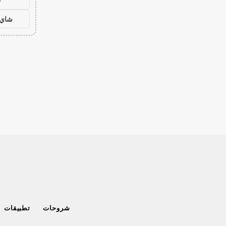
ح
شاي 
شروحات
تطبيقات