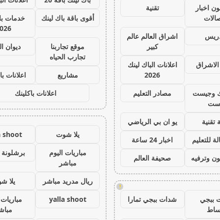
ون اخبار
تقنية
صالات
أقوى باقة باك لينك
خدمات با 
026
دريس
اشراق العالم عالم
كبير
موقع تجاربنا
ديوان ا
تجارب الحياه
الاشراق
اعلانات الباك لينك
2026
مشاريع
اعلانات با
ك وجيست
مصادر التعليم
اعلانات باكلينك
ست
 تقنية
يو ان بي الرياضي
يلا شوت
a shoot
ة للتعليم
اخبار 24 ساعة
مباريات اليوم
برشلونة 
ون وترفيه
صحيفة العالم
مباشر
ريال مدريد مباشر
يلا ش
!
 ببجي
شدات ببجي تمارا
yalla shoot
مباريات 
ساط
مباش