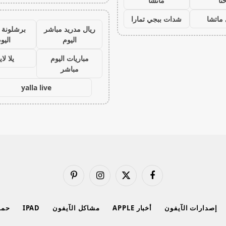
نا
ماتشا
ماتشا
شدات ببجي تمارا
ريال مدريد مباشر
برشلونة 
اليوم
اليو
مباريات اليوم
يلا لا
مباشر
yalla live
فيسبوك
X
الانستغرام
بينتيريست
(Twitter)
إصدارات الآيفون
أخبار APPLE
مشاكل الآيفون
IPAD
حماي