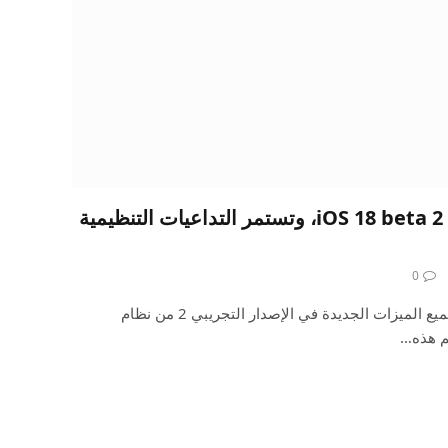
تعود Beats Pill، وميزات iOS 18 beta 2، وتستمر التداعيات التنظيمية
0
يتفاعل Benjamin وChance مع جميع الميزات الجديدة في الإصدار التجريبي 2 من نظام