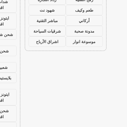
شدات
اق
طعم وكيف
شهود نت
ايتون
أركاني
مباشر التقنية
اق
مدونة صحبة
شرقيات السياحة
شحن شد
موسوعة انوار
اشراق الأرباح
شحن ي
شعبية
بلايست
ايتونز
اق
شحن ي
اق