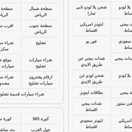
لا لودو
شحن يلا لودو تابي
سطحة شمال
سطحة 
ساط
تمارا
الرياض
الري
 ببجي
ايتونز امريكي
سطحة جنوب
اقرب س
ساط
اقساط
الرياض
ز سعودي
فور يو
تشليح
شراء سي
ساط
سكرا
ات ببجي
شدات ببجي عن
شراء سيارات
موقع ش
طريق الايدي
تشليح
سيارات 
لا لودو
شحن لودو عن
ارقام يشترون
شراء سي
طريق الايدي
سيارات تشليح
مصدو
 ببجي
بطاقات ايتونز
شراء سيارات قديمة تشليح
يشن ستور
شدات ببجي
اقساط
كورة 365
كورة س
 امريكي
ايتونز سعودي
ساط
اقساط
جول العرب
بث مباشر