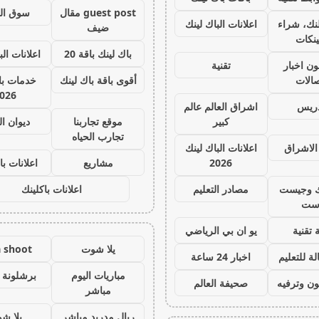
guest post مقال
سوق ال
نك، شراء
اعلانات الباك لينك
ضيف
ينكات
باك لينك باقة 20
اعلانات الب
ون اخبار
تقنية
صالات
أقوى باقة باك لينك
خدمات با 
026
دريس
اشراق العالم عالم
كبير
موقع تجاربنا
ديوان ا
تجارب الحياه
الاشراق
اعلانات الباك لينك
2026
مشاريع
اعلانات با
ك وجيست
مصادر التعليم
اعلانات باكلينك
ست
 تقنية
يو ان بي الرياضي
يلا شوت
a shoot
ة للتعليم
اخبار 24 ساعة
مباريات اليوم
برشلونة 
ون وترفيه
صحيفة العالم
مباشر
ريال مدريد مباشر
يلا ش