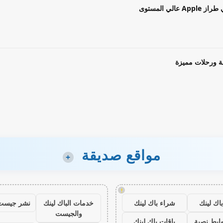
ة ورحلات مميزة
مواقع صديقة
+
!
اك لينك
شراء باك لينك
خدمات الباك لينك
نشر جيست
والجيست
ابط نصية
باقات باك لينك