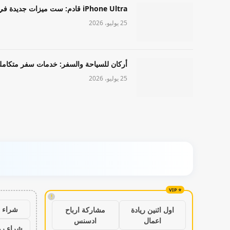
iPhone Ultra قادم: ست ميزات جديدة في طراز Apple عالي المستوى
25 يوليو، 2026
أركان للسياحة والسفر: خدمات سفر متكامل
25 يوليو، 2026
!
شراء ب
اول اثنين ريادة
مشاركة ارباح
اعمال
ادسنس
شراء رو