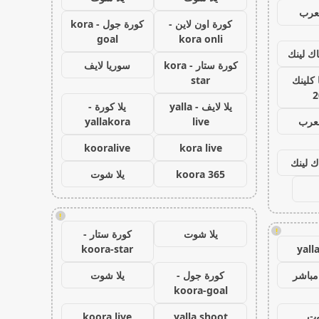
عرب
كورة اون لاين -
كورة جول - kora
goal
kora onli
اك لينك
كورة ستار - kora
سوريا لايف
كلينك
star
2
يلا لايف - yalla
يلا كورة -
لعرب
live
yallakora
kooralive
kora live
ك لينك
koora 365
يلا شوت
!
!
يلا شوت
كورة ستار -
koora-star
yall
مباشر
كورة جول -
يلا شوت
koora-goal
وت
yalla shoot
koora live