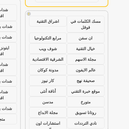
شدات
!
اق
مسك الكلمات في
اشراق التقنية
شدات بب
قوقل
شدات بب
ان سفن
مرابع التكنولوجيا
ايتون
خيال التقنية
شوف ويب
اق
مجلة الاسهم
الشرقية الاقتصادية
شدات
عالم الايفون
مدونة كوكان
اق
صحيفة نهج
كار نيوز
شدات بب
موقع خبرة التقني
أناقة أنثى
شدات
اق
متورخ
مدسن
شدات بب
روتانا تسويق
مجلة الابداع
متجر
نادي الترددات
استشارات اون