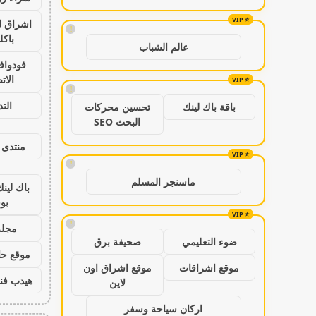
اشراق ل
!
باكل
عالم الشباب
فودواف
الات
!
الت
باقة باك لينك
تحسين محركات
البحث SEO
منتدى 
!
ماسنجر المسلم
باك لين
بو
!
مجلة
ضوء التعليمي
صحيفة برق
موقع حال
موقع اشراقات
موقع اشراق اون
هيدب فن
لاين
اركان سياحة وسفر