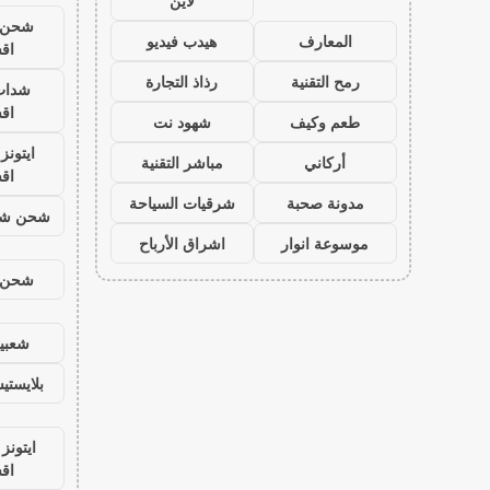
لاين
شحن ي
المعارف
هيدب فيديو
اق
رمح التقنية
رذاذ التجارة
شدات
اق
طعم وكيف
شهود نت
ايتون
أركاني
مباشر التقنية
اق
مدونة صحبة
شرقيات السياحة
شحن شد
موسوعة انوار
اشراق الأرباح
شحن ي
شعبية
بلايست
ايتونز
اق