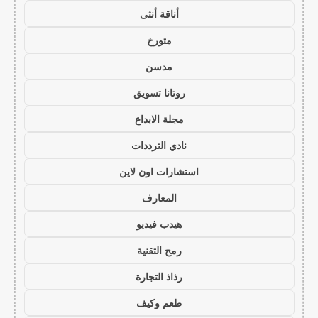
أناقة أنثى
متورخ
مدسن
روتانا تسويق
مجلة الابداع
نادي الترددات
استشارات اون لاين
المعارف
هيدب فيديو
رمح التقنية
رذاذ التجارة
طعم وكيف