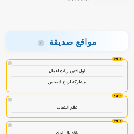
25 يوليو، 2026
مواقع صديقة
+
!
اول اثنين ريادة اعمال
مشاركة ارباح ادسنس
!
عالم الشباب
!
باقة باك لينك