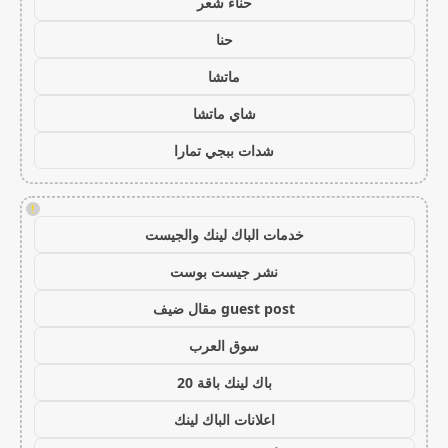
حناء شعر
حنا
ماتشا
شاي ماتشا
شدات ببجي تمارا
!
خدمات الباك لينك والجيست
نشر جيست بوست
guest post مقال ضيف
سوق العرب
باك لينك باقة 20
اعلانات الباك لينك